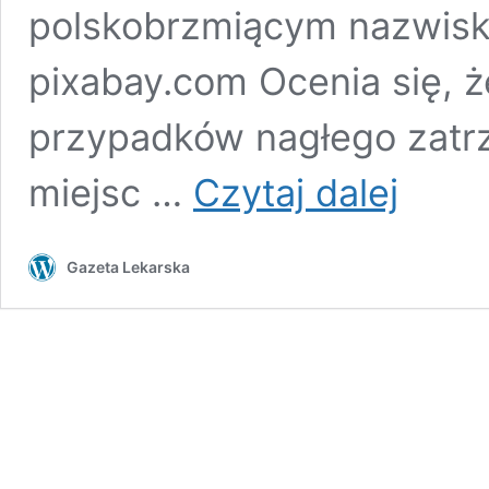
polskobrzmiącym nazwiski
pixabay.com Ocenia się, ż
przypadków nagłego zatr
ICD
miejsc …
Czytaj dalej
Mirowskiego
Gazeta Lekarska