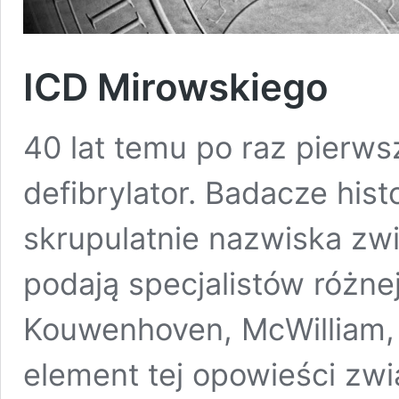
ICD Mirowskiego
40 lat temu po raz pierw
defibrylator. Badacze histor
skrupulatnie nazwiska zw
podają specjalistów różne
Kouwenhoven, McWilliam, 
element tej opowieści zwi