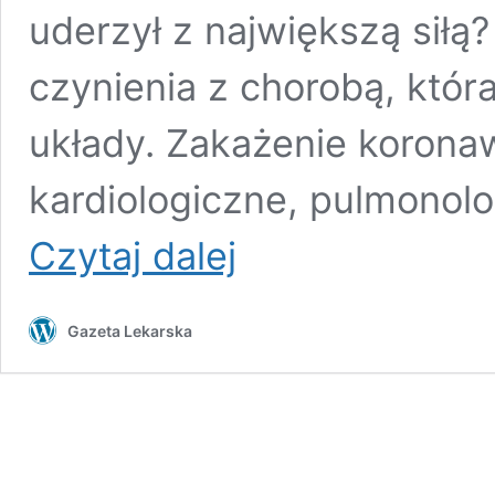
uderzył z największą siłą
czynienia z chorobą, któr
układy. Zakażenie koron
kardiologiczne, pulmonol
Koronawirus
Czytaj dalej
kontra
szczepienia.
Wywiad
Gazeta Lekarska
z
prof.
Andrzejem
M.
Falem