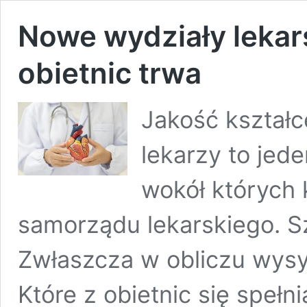
Nowe wydziały lekars
obietnic trwa
Jakość kształ
lekarzy to jed
wokół których 
samorządu lekarskiego. Sz
Zwłaszcza w obliczu wysyp
Które z obietnic się spełn