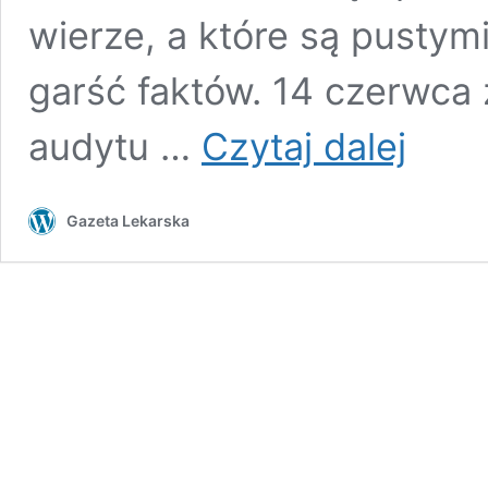
wierze, a które są pustym
garść faktów. 14 czerwca 
Nowe
audytu …
Czytaj dalej
wydziały
lekarskie:
rollercoaste
Gazeta Lekarska
obietnic
trwa