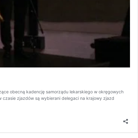
czące obecną kadencję samorządu lekarskiego w okręgowych
czasie zjazdów są wybierani delegaci na krajowy zjazd