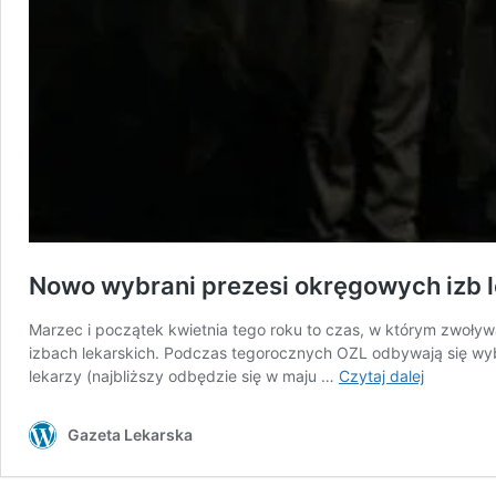
Nowo wybrani prezesi okręgowych izb 
Marzec i początek kwietnia tego roku to czas, w którym zwo
izbach lekarskich. Podczas tegorocznych OZL odbywają się wyb
Nowo
lekarzy (najbliższy odbędzie się w maju …
Czytaj dalej
wybrani
prezesi
Gazeta Lekarska
okręgowy
izb
lekarskich