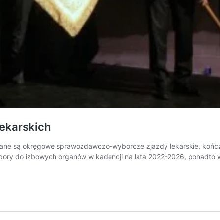
lekarskich
ływane są okręgowe sprawozdawczo-wyborcze zjazdy lekarskie, koń
ory do izbowych organów w kadencji na lata 2022-2026, ponadto w 
ch