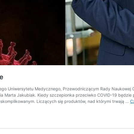
ie
zkiego Uniwersytetu Medycznego, Przewodniczącym Rady Naukowej O
mawia Marta Jakubiak. Kiedy szczepionka przeciwko COVID-19 będzi
skomplikowanym. Liczących się produktów, nad którymi trwają …
Cz