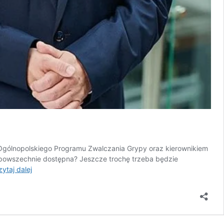
gólnopolskiego Programu Zwalczania Grypy oraz kierownikiem
e powszechnie dostępna? Jeszcze trochę trzeba będzie
Szczepienia.
ytaj dalej
Cenna
polisa
w
grze
o