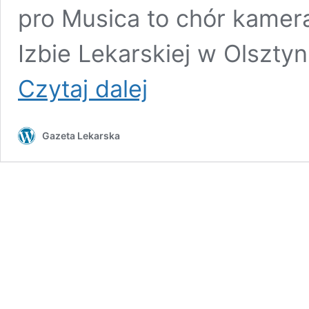
pro Musica to chór kamera
Izbie Lekarskiej w Olsztyn
Lekarze
Czytaj dalej
zaśpiewali
w
przededniu
Gazeta Lekarska
Kongresu
Polonii
Medycznej
(foto)