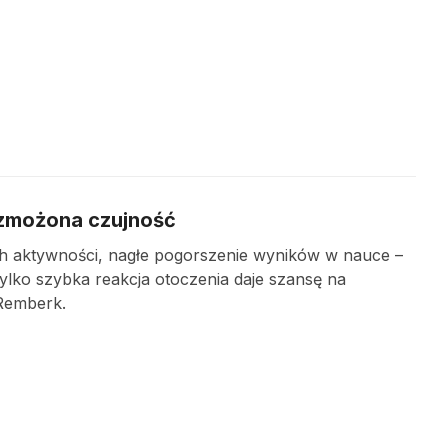
wzmożona czujność
ch aktywności, nagłe pogorszenie wyników w nauce –
 Tylko szybka reakcja otoczenia daje szansę na
Remberk.