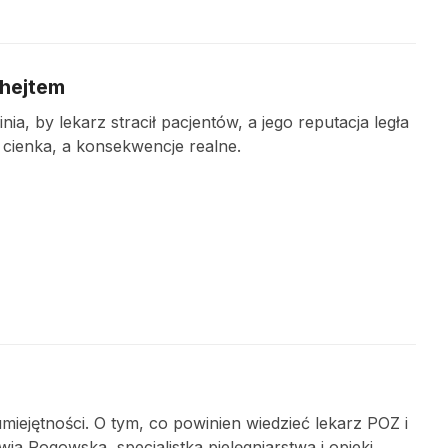
 hejtem
ia, by lekarz stracił pacjentów, a jego reputacja legła
 cienka, a konsekwencje realne.
iejętności. O tym, co powinien wiedzieć lekarz POZ i
ia Rogowska, specjalistka pielęgniarstwa i opieki