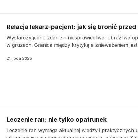
Relacja lekarz-pacjent: jak się bronić przed
Wystarczy jedno zdanie – niesprawiedliwa, obraźliwa opin
w gruzach. Granica między krytyką a znieważeniem jest
21 lipca 2025
Leczenie ran: nie tylko opatrunek
Leczenie ran wymaga aktualnej wiedzy i praktycznych um
jak zmieniają się standardy postępowania, mówi mgr Sylw