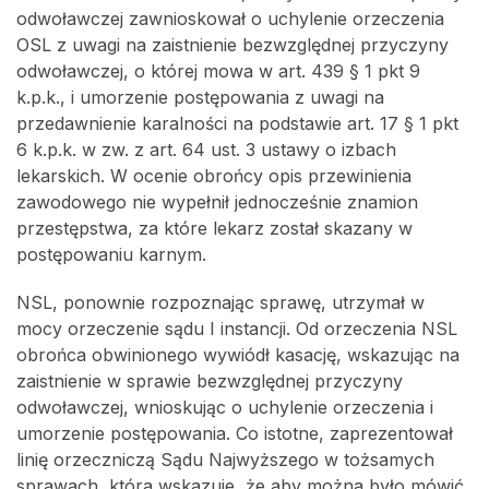
odwoławczej zawnioskował o uchylenie orzeczenia
OSL z uwagi na zaistnienie bezwzględnej przyczyny
odwoławczej, o której mowa w art. 439 § 1 pkt 9
k.p.k., i umorzenie postępowania z uwagi na
przedawnienie karalności na podstawie art. 17 § 1 pkt
6 k.p.k. w zw. z art. 64 ust. 3 ustawy o izbach
lekarskich. W ocenie obrońcy opis przewinienia
zawodowego nie wypełnił jednocześnie znamion
przestępstwa, za które lekarz został skazany w
postępowaniu karnym.
NSL, ponownie rozpoznając sprawę, utrzymał w
mocy orzeczenie sądu I instancji. Od orzeczenia NSL
obrońca obwinionego wywiódł kasację, wskazując na
zaistnienie w sprawie bezwzględnej przyczyny
odwoławczej, wnioskując o uchylenie orzeczenia i
umorzenie postępowania. Co istotne, zaprezentował
linię orzeczniczą Sądu Najwyższego w tożsamych
sprawach, która wskazuje, że aby można było mówić