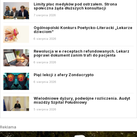
Limity płac medyków pod ostrzałem. Strona
społeczna żąda dłuższych konsultacji
7 sierpnia 2026
Ogólnopolski Konkurs Poetycko-Literacki „Lekarze
dzieciom”
6 sierpnia 2026
Rewolucja w e‑receptach refundowanych. Lekarz
poprawi dokument zanim trafi do pacjenta
6 sierpnia 2026
Pięć lekcji z afery Zondacrypto
6 sierpnia 2026
Wielodniowe dyżury, podwójne rozliczenia. Audyt
miażdży Szpital Południowy
5 sierpnia 2026
Reklama