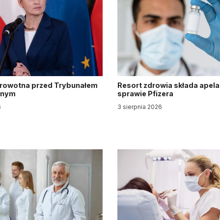
drowotna przed Trybunałem
Resort zdrowia składa apela
jnym
sprawie Pfizera
6
3 sierpnia 2026