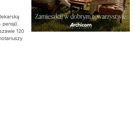
 lekarską
pensji).
szawie 120
notariuszy