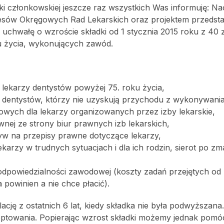
dki członkowskiej jeszcze raz wszystkich Was informuję: N
esów Okręgowych Rad Lekarskich oraz projektem przeds
chwałę o wzroście składki od 1 stycznia 2015 roku z 40 z
ku życia, wykonujących zawód.
i lekarzy dentystów powyżej 75. roku życia,
arzy dentystów, którzy nie uzyskują przychodu z wykonywan
owych dla lekarzy organizowanych przez izby lekarskie,
nej ze strony biur prawnych izb lekarskich,
 na przepisy prawne dotyczące lekarzy,
arzy w trudnych sytuacjach i dla ich rodzin, sierot po zm
dpowiedzialności zawodowej (koszty zadań przejętych od
 powinien a nie chce płacić).
cję z ostatnich 6 lat, kiedy składka nie była podwyższana.
ptowania. Popierając wzrost składki możemy jednak pomóc