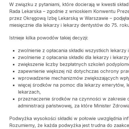
W związku z pytaniami, które docierają w kwestii skła
Rada Lekarska – zgodnie z wnioskiem Konwentu Prez
przez Okręgową Izbę Lekarską w Warszawie – podjęła u
miesięcznie dla lekarzy i lekarzy dentystów do 75. ro
Istnieje kilka powodów takiej decyzji:
zwolnienie z opłacania składki wszystkich lekarzy 
zwolnienie z opłacania składki dla lekarzy i lek
zwiększenie liczby bezpłatnych szkoleń podyplom
zapewnienie większej niż dotychczas ochrony praw
wprowadzenie mechanizmów zwiększających wpływ
więcej środków na pomoc dla lekarzy emerytów, lek
lekarzach,
przeznaczenie środków na czynności w zakresie o
administracji państwowej, za które Minister Zdrowia
Podwyżka wysokości składki w połowie uwzględnia infla
Rozumiemy, że każda podwyżka jest trudna do zaakce