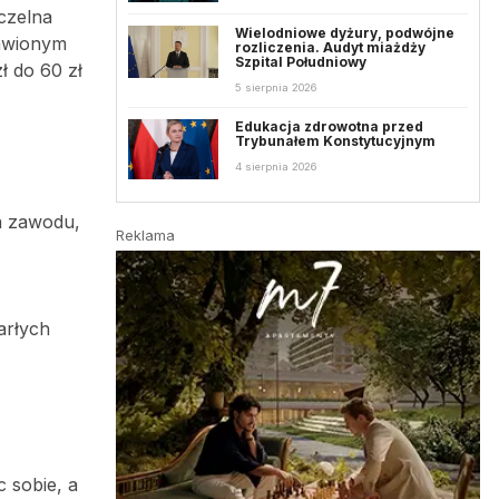
aczelna
Wielodniowe dyżury, podwójne
tawionym
rozliczenia. Audyt miażdży
Szpital Południowy
ł do 60 zł
5 sierpnia 2026
Edukacja zdrowotna przed
Trybunałem Konstytucyjnym
4 sierpnia 2026
ia zawodu,
Reklama
arłych
 sobie, a