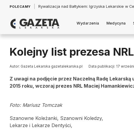
|
Łukasz Jankowski: Politycy w pogoni za króliczkiem
POLECAMY
Wydarzenia
Medycyna
Kolejny list prezesa NR
Autor: Gazeta Lekarska gazetalekarska.pl
Data publikacji: 17 wrześn
Z uwagi na podjęcie przez Naczelną Radę Lekarską 
2015 roku, wczoraj prezes NRL Maciej Hamankiewicz 
Foto: Mariusz Tomczak
Szanowne Koleżanki, Szanowni Koledzy,
Lekarze i Lekarze Dentyści,