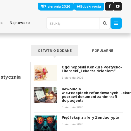
7 sierpnia 2026
Subskrypcja
ra
Najnowsze
OSTATNIO DODANE
POPULARNE
Ogólnopolski Konkurs Poetycko-
Literacki „Lekarze dzieciom”
 stycznia
6 sierpnia 2026
Rewolucja
w e‑receptach refundowanych. Leka
poprawi dokument zanim trafi
do pacjenta
6 sierpnia 2026
Pięć lekcji z afery Zondacrypto
6 sierpnia 2026