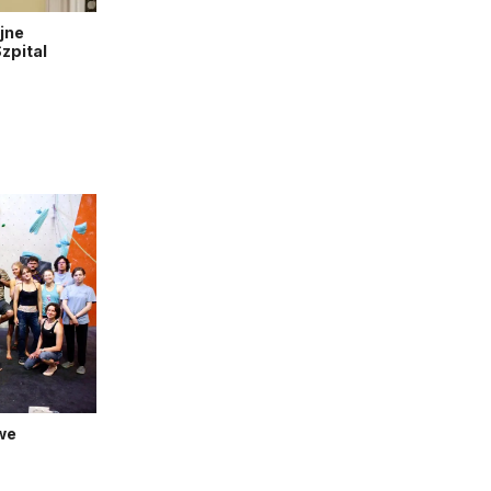
jne
zpital
we