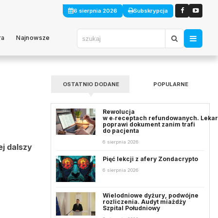
6 sierpnia 2026
Subskrypcja
ra
Najnowsze
OSTATNIO DODANE
POPULARNE
Rewolucja
w e‑receptach refundowanych. Leka
poprawi dokument zanim trafi
do pacjenta
6 sierpnia 2026
j dalszy
Pięć lekcji z afery Zondacrypto
6 sierpnia 2026
Wielodniowe dyżury, podwójne
rozliczenia. Audyt miażdży
Szpital Południowy