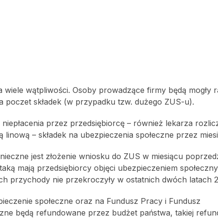
a wiele wątpliwości. Osoby prowadzące firmy będą mogły 
na poczet składek (w przypadku tzw. dużego ZUS-u).
niepłacenia przez przedsiębiorcę – również lekarza rozlic
ką linową – składek na ubezpieczenia społeczne przez mies
onieczne jest złożenie wniosku do ZUS w miesiącu poprze
 taką mają przedsiębiorcy objęci ubezpieczeniem społeczn
 ich przychody nie przekroczyły w ostatnich dwóch latach 
pieczenie społeczne oraz na Fundusz Pracy i Fundusz
czne będą refundowane przez budżet państwa, takiej refund