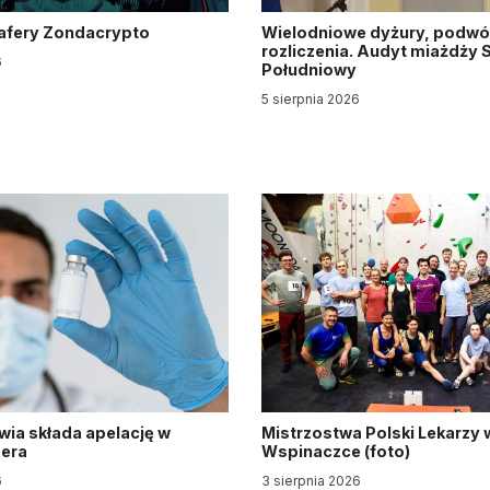
z afery Zondacrypto
Wielodniowe dyżury, podwó
rozliczenia. Audyt miażdży S
6
Południowy
5 sierpnia 2026
wia składa apelację w
Mistrzostwa Polski Lekarzy 
zera
Wspinaczce (foto)
6
3 sierpnia 2026