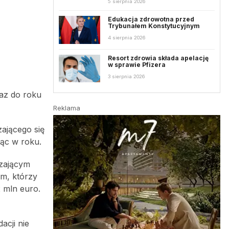
5 sierpnia 2026
Edukacja zdrowotna przed
Trybunałem Konstytucyjnym
4 sierpnia 2026
Resort zdrowia składa apelację
w sprawie Pfizera
3 sierpnia 2026
raz do roku
Reklama
zającego się
iąc w roku.
dzającym
ym, którzy
2 mln euro.
acji nie