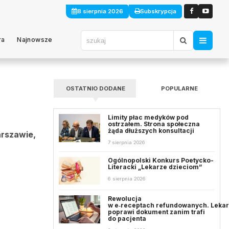
8 sierpnia 2026
Subskrypcja
ra
Najnowsze
OSTATNIO DODANE
POPULARNE
Limity płac medyków pod
ostrzałem. Strona społeczna
żąda dłuższych konsultacji
arszawie,
7 sierpnia 2026
Ogólnopolski Konkurs Poetycko-
Literacki „Lekarze dzieciom”
6 sierpnia 2026
Rewolucja
w e‑receptach refundowanych. Leka
poprawi dokument zanim trafi
do pacjenta