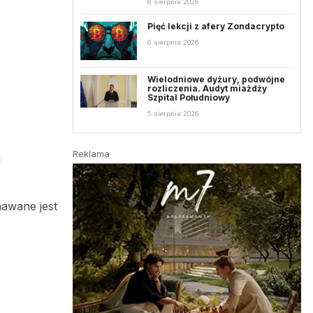
6 sierpnia 2026
Pięć lekcji z afery Zondacrypto
6 sierpnia 2026
Wielodniowe dyżury, podwójne
rozliczenia. Audyt miażdży
Szpital Południowy
5 sierpnia 2026
Reklama
u
nawane jest