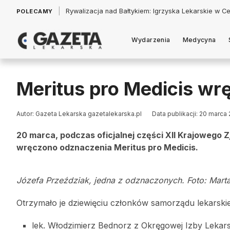
|
Łukasz Jankowski: Politycy w pogoni za króliczkiem
POLECAMY
Wydarzenia
Medycyna
Meritus pro Medicis wr
Autor: Gazeta Lekarska gazetalekarska.pl
Data publikacji: 20 marca
20 marca, podczas oficjalnej części XII Krajowego Z
wręczono odznaczenia Meritus pro Medicis.
Józefa Przeździak, jedna z odznaczonych. Foto: Mart
Otrzymało je dziewięciu członków samorządu lekarskieg
lek. Włodzimierz Bednorz z Okręgowej Izby Lekars