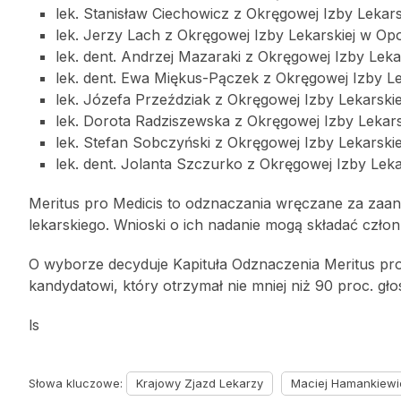
lek. Stanisław Ciechowicz z Okręgowej Izby Lekars
lek. Jerzy Lach z Okręgowej Izby Lekarskiej w Opo
lek. dent. Andrzej Mazaraki z Okręgowej Izby Leka
lek. dent. Ewa Miękus-Pączek z Okręgowej Izby L
lek. Józefa Przeździak z Okręgowej Izby Lekarski
lek. Dorota Radziszewska z Okręgowej Izby Lekars
lek. Stefan Sobczyński z Okręgowej Izby Lekarski
lek. dent. Jolanta Szczurko z Okręgowej Izby Leka
Meritus pro Medicis to odznaczania wręczane za zaa
lekarskiego. Wnioski o ich nadanie mogą składać członk
O wyborze decyduje Kapituła Odznaczenia Meritus pro
kandydatowi, który otrzymał nie mniej niż 90 proc. gł
ls
Słowa kluczowe:
Krajowy Zjazd Lekarzy
Maciej Hamankiewi