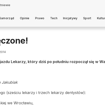
Samorząd
Opinie
Prawo
Tech
Inicjatywy
Sport
Kultu
ęczone!
 2014
jazdu Lekarzy, który dziś po południu rozpoczął się w W
a Jakubiak
o (sześciu lekarzy i trzech lekarzy dentystów):
kiej we Wrocławiu,