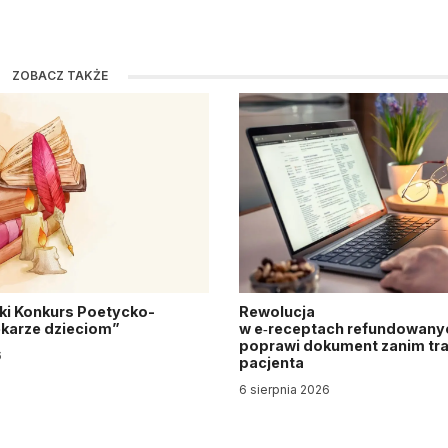
ZOBACZ TAKŻE
ki Konkurs Poetycko-
Rewolucja
Lekarze dzieciom”
w e‑receptach refundowanyc
poprawi dokument zanim tra
6
pacjenta
6 sierpnia 2026