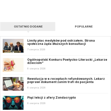
OSTATNIO DODANE
POPULARNE
Limity płac medyków pod ostrzałem. Strona
społeczna żąda dłuższych konsultacji
7 sierpnia 2026
Ogólnopolski Konkurs Poetycko-Literacki „Lekarze
dzieciom”
6 sierpnia 2026
Rewolucja w e‑receptach refundowanych. Lekarz
poprawi dokument zanim trafi do pacjenta
6 sierpnia 2026
Pięć lekcji z afery Zondacrypto
6 sierpnia 2026