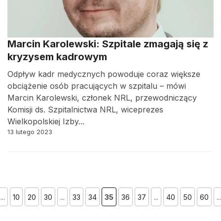
Marcin Karolewski: Szpitale zmagają się z
kryzysem kadrowym
Odpływ kadr medycznych powoduje coraz większe
obciążenie osób pracujących w szpitalu – mówi
Marcin Karolewski, członek NRL, przewodniczący
Komisji ds. Szpitalnictwa NRL, wiceprezes
Wielkopolskiej Izby...
13 lutego 2023
...
10
20
30
...
33
34
35
36
37
...
40
50
60
...