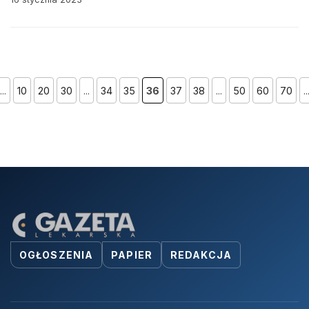
...
10
20
30
...
34
35
36
37
38
...
50
60
70
..
OGŁOSZENIA
PAPIER
REDAKCJA