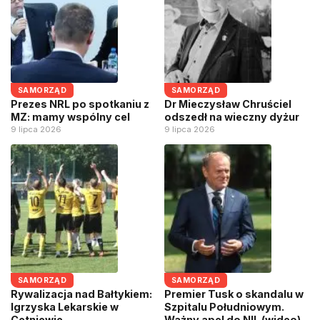
SAMORZĄD
SAMORZĄD
Prezes NRL po spotkaniu z
Dr Mieczysław Chruściel
MZ: mamy wspólny cel
odszedł na wieczny dyżur
9 lipca 2026
9 lipca 2026
SAMORZĄD
SAMORZĄD
Rywalizacja nad Bałtykiem:
Premier Tusk o skandalu w
Igrzyska Lekarskie w
Szpitalu Południowym.
Cetniewie
Ważny apel do NIL (wideo)