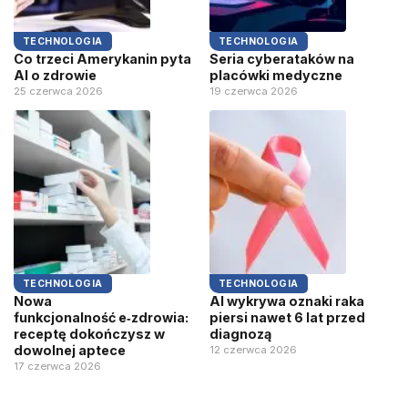
TECHNOLOGIA
TECHNOLOGIA
Co trzeci Amerykanin pyta
Seria cyberataków na
AI o zdrowie
placówki medyczne
25 czerwca 2026
19 czerwca 2026
TECHNOLOGIA
TECHNOLOGIA
Nowa
AI wykrywa oznaki raka
funkcjonalność e‑zdrowia:
piersi nawet 6 lat przed
receptę dokończysz w
diagnozą
dowolnej aptece
12 czerwca 2026
17 czerwca 2026