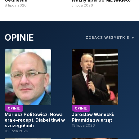
8 lipca 2026
3 lipca 2026
OPINIE
ZOBACZ WSZYSTKIE
»
OPINIE
OPINIE
Mariusz Politowicz: Nowa
Jarosław Wanecki:
era e-recept. Diabeł tkwi w
Piramida zwierząt
szczegółach
15 lipca 2026
16 lipca 2026