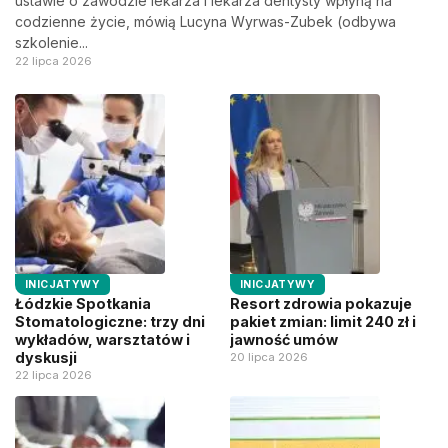
ustawie o zawodzie lekarza i lekarza dentysty wpłyną na
codzienne życie, mówią Lucyna Wyrwas-Zubek (odbywa
szkolenie...
22 lipca 2026
INICJATYWY
INICJATYWY
Łódzkie Spotkania
Resort zdrowia pokazuje
Stomatologiczne: trzy dni
pakiet zmian: limit 240 zł i
wykładów, warsztatów i
jawność umów
dyskusji
20 lipca 2026
22 lipca 2026