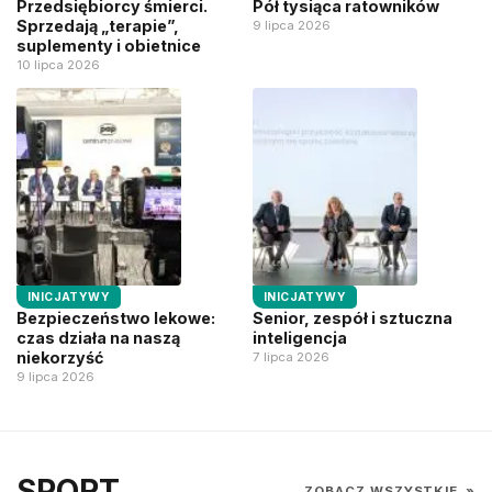
Przedsiębiorcy śmierci.
Pół tysiąca ratowników
Sprzedają „terapie”,
9 lipca 2026
suplementy i obietnice
10 lipca 2026
INICJATYWY
INICJATYWY
Bezpieczeństwo lekowe:
Senior, zespół i sztuczna
czas działa na naszą
inteligencja
niekorzyść
7 lipca 2026
9 lipca 2026
SPORT
ZOBACZ WSZYSTKIE
»