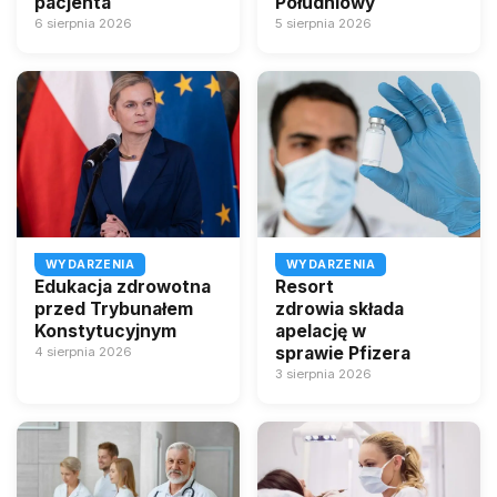
pacjenta
Południowy
6 sierpnia 2026
5 sierpnia 2026
WYDARZENIA
WYDARZENIA
Edukacja zdrowotna
Resort
przed Trybunałem
zdrowia składa
Konstytucyjnym
apelację w
sprawie Pfizera
4 sierpnia 2026
3 sierpnia 2026