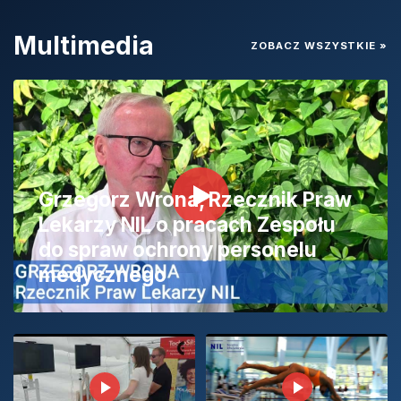
Multimedia
ZOBACZ WSZYSTKIE
»
Grzegorz Wrona, Rzecznik Praw
Lekarzy NIL o pracach Zespołu
do spraw ochrony personelu
medycznego