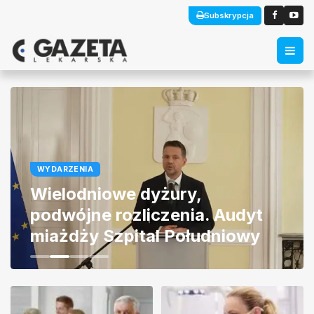
Subskrypcja
WYDARZENIA
Lekarz
Wielodniowe dyżury,
podwójne rozliczenia. Audyt
miażdży Szpital Południowy