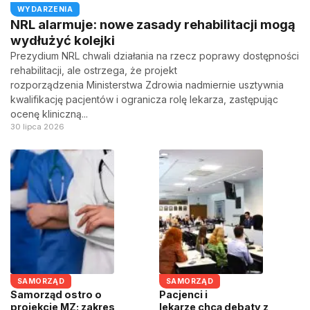
WYDARZENIA
NRL alarmuje: nowe zasady rehabilitacji mogą
wydłużyć kolejki
Prezydium NRL chwali działania na rzecz poprawy dostępności
rehabilitacji, ale ostrzega, że projekt
rozporządzenia Ministerstwa Zdrowia nadmiernie usztywnia
kwalifikację pacjentów i ogranicza rolę lekarza, zastępując
ocenę kliniczną...
30 lipca 2026
SAMORZĄD
SAMORZĄD
Samorząd ostro o
Pacjenci i
projekcie MZ: zakres
lekarze chcą debaty z