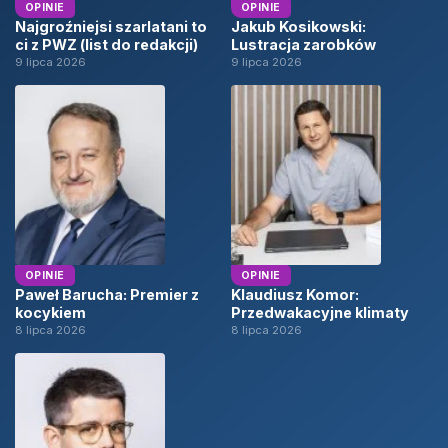
OPINIE
OPINIE
Najgroźniejsi szarlatani to
Jakub Kosikowski:
ci z PWZ (list do redakcji)
Lustracja zarobków
9 lipca 2026
9 lipca 2026
OPINIE
OPINIE
Paweł Barucha: Premier z
Klaudiusz Komor:
kocykiem
Przedwakacyjne klimaty
8 lipca 2026
8 lipca 2026