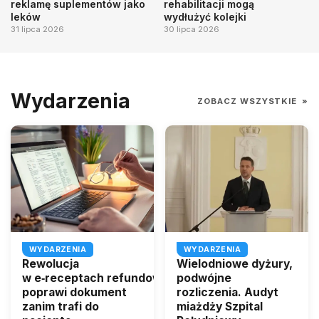
reklamę suplementów jako
rehabilitacji mogą
leków
wydłużyć kolejki
31 lipca 2026
30 lipca 2026
Wydarzenia
ZOBACZ WSZYSTKIE
»
WYDARZENIA
WYDARZENIA
Rewolucja
Wielodniowe dyżury,
w e‑receptach refundowanych. Lekarz
podwójne
poprawi dokument
rozliczenia. Audyt
zanim trafi do
miażdży Szpital