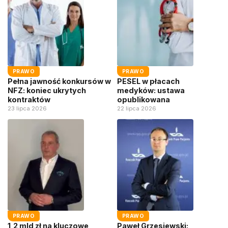
PRAWO
PRAWO
Pełna jawność konkursów w
PESEL w płacach
NFZ: koniec ukrytych
medyków: ustawa
kontraktów
opublikowana
23 lipca 2026
22 lipca 2026
PRAWO
PRAWO
1,2 mld zł na kluczowe
Paweł Grzesiewski: