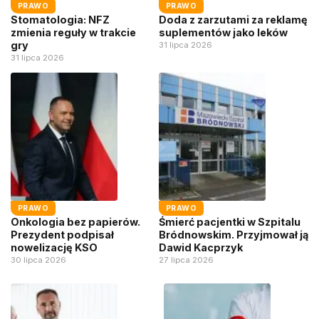
PRAWO
PRAWO
Stomatologia: NFZ
Doda z zarzutami za reklamę
zmienia reguły w trakcie
suplementów jako leków
gry
31 lipca 2026
31 lipca 2026
PRAWO
PRAWO
Onkologia bez papierów.
Śmierć pacjentki w Szpitalu
Prezydent podpisał
Bródnowskim. Przyjmował ją
nowelizację KSO
Dawid Kacprzyk
30 lipca 2026
27 lipca 2026