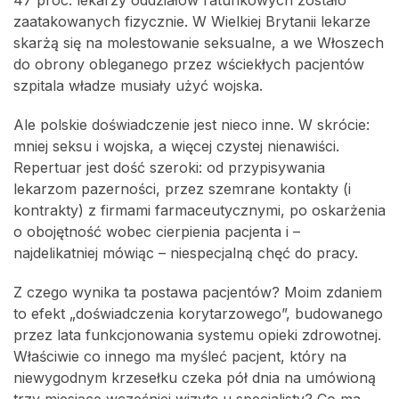
47 proc. lekarzy oddziałów ratunkowych zostało
zaatakowanych fizycznie. W Wielkiej Brytanii lekarze
skarżą się na molestowanie seksualne, a we Włoszech
do obrony obleganego przez wściekłych pacjentów
szpitala władze musiały użyć wojska.
Ale polskie doświadczenie jest nieco inne. W skrócie:
mniej seksu i wojska, a więcej czystej nienawiści.
Repertuar jest dość szeroki: od przypisywania
lekarzom pazerności, przez szemrane kontakty (i
kontrakty) z firmami farmaceutycznymi, po oskarżenia
o obojętność wobec cierpienia pacjenta i –
najdelikatniej mówiąc – niespecjalną chęć do pracy.
Z czego wynika ta postawa pacjentów? Moim zdaniem
to efekt „doświadczenia korytarzowego”, budowanego
przez lata funkcjonowania systemu opieki zdrowotnej.
Właściwie co innego ma myśleć pacjent, który na
niewygodnym krzesełku czeka pół dnia na umówioną