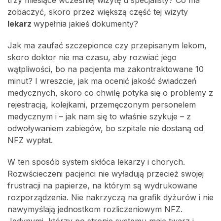
trzy miesiące wcześniej wizytę u specjalisty? Co ma
zobaczyć, skoro przez większą część tej wizyty
lekarz
wypełnia jakieś dokumenty?
Jak ma zaufać szczepionce czy przepisanym lekom,
skoro doktor nie ma czasu, aby rozwiać jego
wątpliwości, bo na pacjenta ma zakontraktowane 10
minut? I wreszcie, jak ma ocenić jakość świadczeń
medycznych, skoro co chwilę potyka się o problemy z
rejestracją, kolejkami, przemęczonym personelem
medycznym i – jak nam się to właśnie szykuje – z
odwoływaniem zabiegów, bo szpitale nie dostaną od
NFZ wypłat.
W ten sposób system skłóca lekarzy i chorych.
Rozwścieczeni pacjenci nie wyładują przecież swojej
frustracji na papierze, na którym są wydrukowane
rozporządzenia. Nie nakrzyczą na grafik dyżurów i nie
nawymyślają jednostkom rozliczeniowym NFZ.