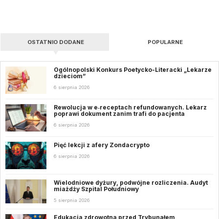
OSTATNIO DODANE
POPULARNE
Ogólnopolski Konkurs Poetycko-Literacki „Lekarze
dzieciom”
6 sierpnia 2026
Rewolucja w e‑receptach refundowanych. Lekarz
poprawi dokument zanim trafi do pacjenta
6 sierpnia 2026
Pięć lekcji z afery Zondacrypto
6 sierpnia 2026
Wielodniowe dyżury, podwójne rozliczenia. Audyt
miażdży Szpital Południowy
5 sierpnia 2026
Edukacja zdrowotna przed Trybunałem