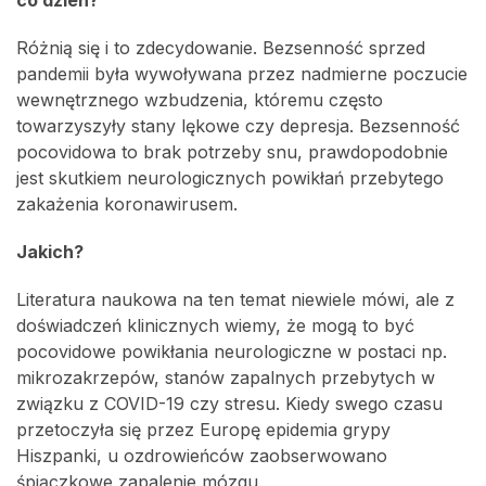
co dzień?
Różnią się i to zdecydowanie. Bezsenność sprzed
pandemii była wywoływana przez nadmierne poczucie
wewnętrznego wzbudzenia, któremu często
towarzyszyły stany lękowe czy depresja. Bezsenność
pocovidowa to brak potrzeby snu, prawdopodobnie
jest skutkiem neurologicznych powikłań przebytego
zakażenia koronawirusem.
Jakich?
Literatura naukowa na ten temat niewiele mówi, ale z
doświadczeń klinicznych wiemy, że mogą to być
pocovidowe powikłania neurologiczne w postaci np.
mikrozakrzepów, stanów zapalnych przebytych w
związku z COVID-19 czy stresu. Kiedy swego czasu
przetoczyła się przez Europę epidemia grypy
Hiszpanki, u ozdrowieńców zaobserwowano
śpiączkowe zapalenie mózgu.