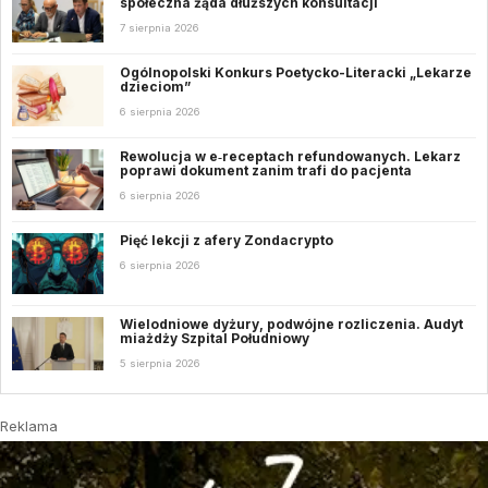
społeczna żąda dłuższych konsultacji
7 sierpnia 2026
Ogólnopolski Konkurs Poetycko-Literacki „Lekarze
dzieciom”
6 sierpnia 2026
Rewolucja w e‑receptach refundowanych. Lekarz
poprawi dokument zanim trafi do pacjenta
6 sierpnia 2026
Pięć lekcji z afery Zondacrypto
6 sierpnia 2026
Wielodniowe dyżury, podwójne rozliczenia. Audyt
miażdży Szpital Południowy
5 sierpnia 2026
Reklama