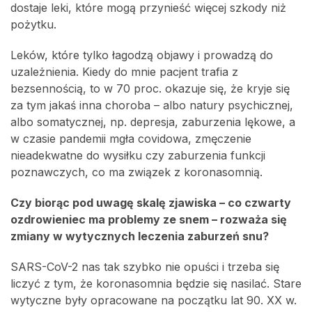
dostaje leki, które mogą przynieść więcej szkody niż
pożytku.
Leków, które tylko łagodzą objawy i prowadzą do
uzależnienia. Kiedy do mnie pacjent trafia z
bezsennością, to w 70 proc. okazuje się, że kryje się
za tym jakaś inna choroba – albo natury psychicznej,
albo somatycznej, np. depresja, zaburzenia lękowe, a
w czasie pandemii mgła covidowa, zmęczenie
nieadekwatne do wysiłku czy zaburzenia funkcji
poznawczych, co ma związek z koronasomnią.
Czy biorąc pod uwagę skalę zjawiska – co czwarty
ozdrowieniec ma problemy ze snem – rozważa się
zmiany w wytycznych leczenia zaburzeń snu?
SARS-CoV-2 nas tak szybko nie opuści i trzeba się
liczyć z tym, że koronasomnia będzie się nasilać. Stare
wytyczne były opracowane na początku lat 90. XX w.