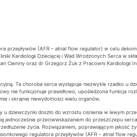
ora przepływów (AFR – atrial flow regulator) w celu dekom
iniki Kardiologii Dziecięcej i Wad Wrodzonych Serca w skład
stian Ciemny oraz dr Grzegorz Żuk z Pracowni Kardiologii I
ykcyjną. Ta choroba serca występuje niezwykle rzadko u dzi
cowy nie funkcjonuje prawidłowo, upośledzona funkcja ro
e i skrajnej niewydolności wielu organów.
 u dziewczynki doszło do wzrostu ciśnienia w lewym prze
 się jednocześnie przeciwwskazaniem do przeszczepu serca
rzedłużenie życia. Rozwiązaniem, poprawiającym jakość ży
zedsionkowego regulatora przepływów (AFR – atrial flow regu