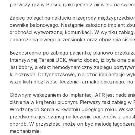
pierwszy raz w Polsce i jako jeden z niewielu na świe
Zabieg polegał na nakłuciu przegrody międzyprzedsi
cewnika balonowego. Następnie założono implant zbu
drożności wytworzonej komunikacji. W wyniku zabieg
odbarczenia lewego przedsionka oraz obniżenia ciśni
Bezpośrednio po zabiegu pacjentkę planowo przekazano 
Intensywnej Terapii UCK. Warto dodać, iż była ona pi
jest dobry, a efekt hemodynamiczny zabiegu pozytywn
klinicznych. Dotychczasowe, nieliczne implantacje w
wszelkich możliwości leczenia farmakologicznego, na 
Głównym wskazaniem do implantacji AFR jest nadciśni
ciśnienia w krążeniu płucnym. Pierwszy taki zabieg w 
Wrodzonych Serca w kwietniu ubiegłego roku. Wskaza
przedsionka jest szansą na leczenie pacjentów z up
chorób. W przyszłości może on być metodą łagodzeni
mechanizmie.