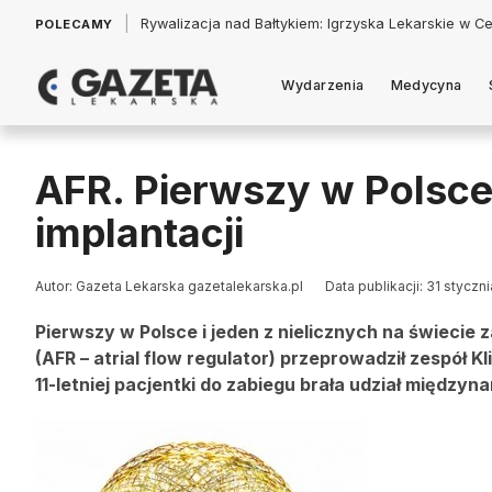
|
Łukasz Jankowski: Politycy w pogoni za króliczkiem
POLECAMY
Wydarzenia
Medycyna
AFR. Pierwszy w Polsce
implantacji
Autor: Gazeta Lekarska gazetalekarska.pl
Data publikacji: 31 styczn
Pierwszy w Polsce i jeden z nielicznych na świecie
(AFR – atrial flow regulator) przeprowadził zespół K
11-letniej pacjentki do zabiegu brała udział międz