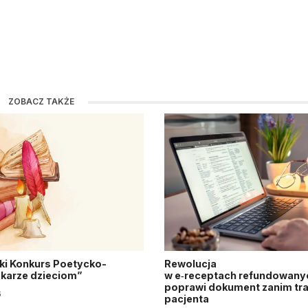
ZOBACZ TAKŻE
ki Konkurs Poetycko-
Rewolucja
Lekarze dzieciom”
w e‑receptach refundowanyc
poprawi dokument zanim tra
6
pacjenta