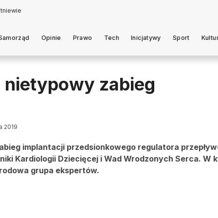
Samorząd
Opinie
Prawo
Tech
Inicjatywy
Sport
Kultu
 nietypowy zabieg
ia 2019
 zabieg implantacji przedsionkowego regulatora przepły
liniki Kardiologii Dziecięcej i Wad Wrodzonych Serca. W k
ynarodowa grupa ekspertów.