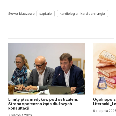
Słowa kluczowe:
szpitale
kardiologia i kardiochirurgia
Limity płac medyków pod ostrzałem.
Ogólnopols
Strona społeczna żąda dłuższych
Literacki „
konsultacji
6 sierpnia 202
7 sierpnia 2026