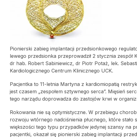
Pionierski zabieg implantacji przedsionkowego regulat
lewego przedsionka przeprowadził 2 stycznia zespół Kl
dr hab. Robert Sabiniewicz, dr Piotr Potaż, lek. Seba
Kardiologicznego Centrum Klinicznego UCK.
Pacjentka to 11-letnia Martyna z kardiomiopatią restr
jest czasem „zespołem sztywnego serca”. Mięsień ser
tego narządu doprowadza do zastojów krwi w organizmi
Rokowania nie są optymistyczne. W przebiegu choroby
rozwoju wtórnego nadciśnienia płucnego, które stało
większości tego typu przypadków jedynej szansy na p
pacjentki, okazał się pionierski zabieg implantacji pr