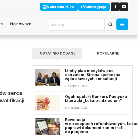
8 sierpnia 2026
Subskrypcja
ra
Najnowsze
OSTATNIO DODANE
POPULARNE
Limity płac medyków pod
ostrzałem. Strona społeczna
żąda dłuższych konsultacji
7 sierpnia 2026
wów serca
Ogólnopolski Konkurs Poetycko-
walifikacji
Literacki „Lekarze dzieciom”
6 sierpnia 2026
Rewolucja
w e‑receptach refundowanych. Leka
poprawi dokument zanim trafi
do pacjenta