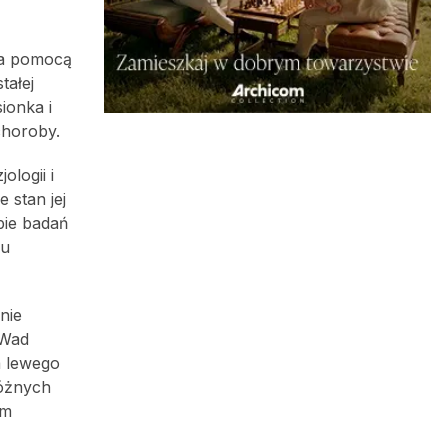
za pomocą
tałej
ionka i
choroby.
logii i
 stan jej
pie badań
iu
nie
 Wad
a lewego
różnych
ym