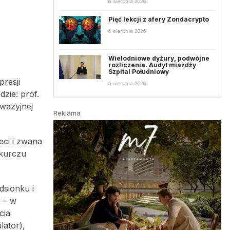
6 sierpnia 2026
Pięć lekcji z afery Zondacrypto
6 sierpnia 2026
Wielodniowe dyżury, podwójne
rozliczenia. Audyt miażdży
Szpital Południowy
presji
5 sierpnia 2026
zie: prof.
nwazyjnej
Reklama
eci i zwana
zkurczu
dsionku i
 – w
cia
lator),