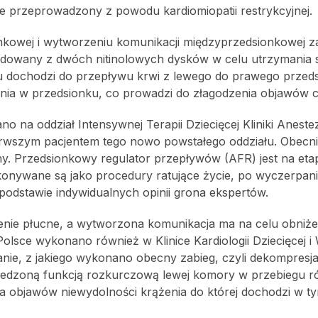
cie przeprowadzony z powodu kardiomiopatii restrykcyjnej.
onkowej i wytworzeniu komunikacji międzyprzedsionkowej 
dowany z dwóch nitinolowych dysków w celu utrzymania s
u dochodzi do przepływu krwi z lewego do prawego przeds
enia w przedsionku, co prowadzi do złagodzenia objawów 
na oddział Intensywnej Terapii Dziecięcej Kliniki Anestezjo
erwszym pacjentem tego nowo powstałego oddziału. Obecnie
y. Przedsionkowy regulator przepływów (AFR) jest na eta
ykonywane są jako procedury ratujące życie, po wyczerpan
podstawie indywidualnych opinii grona ekspertów.
enie płucne, a wytworzona komunikacja ma na celu obniże
Polsce wykonano również w Klinice Kardiologii Dziecięcej i
nie, z jakiego wykonano obecny zabieg, czyli dekompresj
ośledzoną funkcją rozkurczową lewej komory w przebiegu 
a objawów niewydolności krążenia do której dochodzi w t