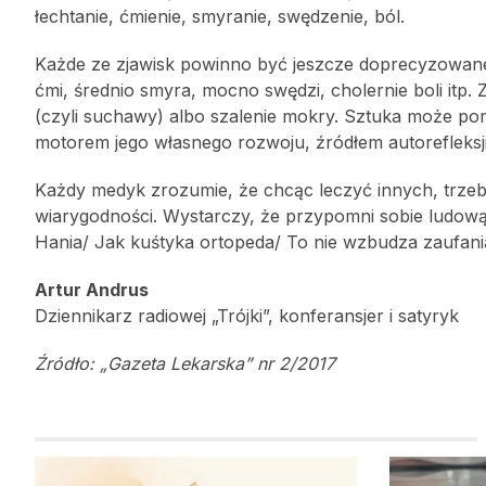
łechtanie, ćmienie, smyranie, swędzenie, ból.
Każde ze zjawisk powinno być jeszcze doprecyzowane p
ćmi, średnio smyra, mocno swędzi, cholernie boli itp.
(czyli suchawy) albo szalenie mokry. Sztuka może po
motorem jego własnego rozwoju, źródłem autorefleksji
Każdy medyk zrozumie, że chcąc leczyć innych, trzeba 
wiarygodności. Wystarczy, że przypomni sobie ludową 
Hania/ Jak kuśtyka ortopeda/ To nie wzbudza zaufania
Artur Andrus
Dziennikarz radiowej „Trójki”, konferansjer i satyryk
Źródło: „Gazeta Lekarska” nr 2/2017