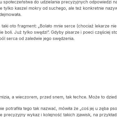
 społeczeństwa do udzielania precyzyjnych odpowiedzi na
ie tylko kaszel mokry od suchego, ale też konkretnie nazy
odejmowała.
taki oto fragment: „Bolało mnie serce (chociaż lekarze nie
 boli. Już tylko swędzi”. Gdyby pisarze i poeci częściej st
ć ból serca od zaledwie jego swędzenia.
 mizia, a wieczorem, przed snem, tak łechce. Może to dzie
ie potrafiła tego tak nazwać, mówiła że „coś jej u zęba pso
 precyzyjny wykaz i kolejność takich zjawisk, na przykład: