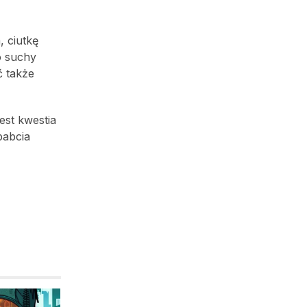
, ciutkę
o suchy
ć także
est kwestia
babcia