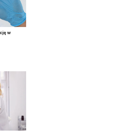
cję w