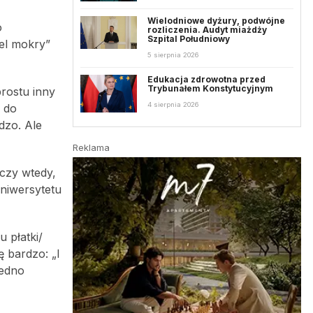
Wielodniowe dyżury, podwójne
o
rozliczenia. Audyt miażdży
Szpital Południowy
zel mokry”
5 sierpnia 2026
Edukacja zdrowotna przed
Trybunałem Konstytucyjnym
prostu inny
4 sierpnia 2026
 do
dzo. Ale
Reklama
czy wtedy,
Uniwersytetu
 płatki/
ę bardzo: „I
sedno