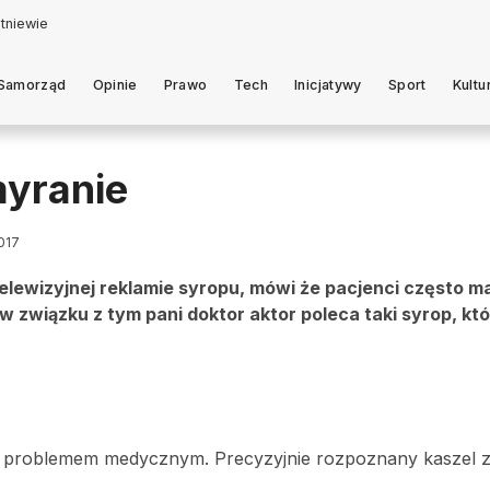
Samorząd
Opinie
Prawo
Tech
Inicjatywy
Sport
Kultu
myranie
2017
telewizyjnej reklamie syropu, mówi że pacjenci często m
w związku z tym pani doktor aktor poleca taki syrop, któr
ko problemem medycznym. Precyzyjnie rozpoznany kaszel zn