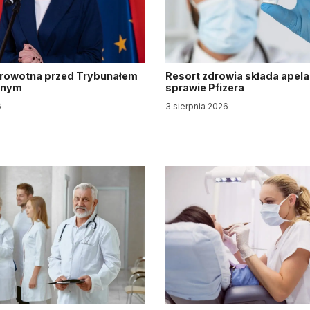
drowotna przed Trybunałem
Resort zdrowia składa apela
jnym
sprawie Pfizera
6
3 sierpnia 2026