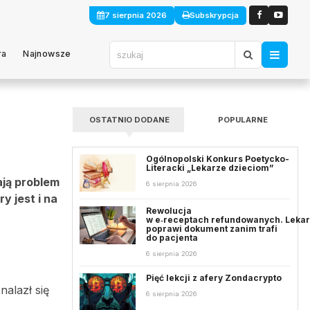
7 sierpnia 2026
Subskrypcja
ra
Najnowsze
OSTATNIO DODANE
POPULARNE
Ogólnopolski Konkurs Poetycko-
Literacki „Lekarze dzieciom”
ają problem
6 sierpnia 2026
y jest i na
Rewolucja
w e‑receptach refundowanych. Leka
poprawi dokument zanim trafi
do pacjenta
6 sierpnia 2026
Pięć lekcji z afery Zondacrypto
alazł się
6 sierpnia 2026