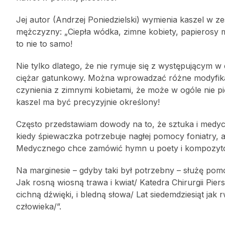
Jej autor (Andrzej Poniedzielski) wymienia kaszel w z
mężczyzny: „Ciepła wódka, zimne kobiety, papierosy m
to nie to samo!
Nie tylko dlatego, że nie rymuje się z występującym w 
ciężar gatunkowy. Można wprowadzać różne modyfikacj
czynienia z zimnymi kobietami, że może w ogóle nie p
kaszel ma być precyzyjnie określony!
Często przedstawiam dowody na to, że sztuka i medyc
kiedy śpiewaczka potrzebuje nagłej pomocy foniatry, a
Medycznego chce zamówić hymn u poety i kompozyto
Na marginesie – gdyby taki był potrzebny – służę pomo
Jak rosną wiosną trawa i kwiat/ Katedra Chirurgii Piers
cichną dźwięki, i bledną słowa/ Lat siedemdziesiąt jak
człowieka/”.