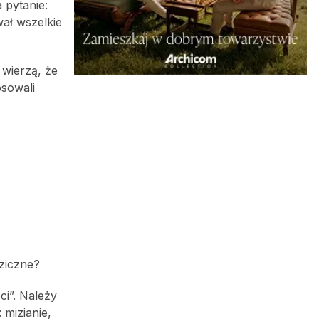
 pytanie:
wał wszelkie
 wierzą, że
osowali
dziczne?
ci”. Należy
 mizianie,