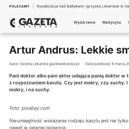
|
Łukasz Jankowski: Politycy w pogoni za króliczkiem
POLECAMY
Wydarzenia
Medycyna
Artur Andrus: Lekkie s
Autor: Gazeta Lekarska gazetalekarska.pl
Data publikacji: 6 marca 
Pani doktor albo pani aktor udająca panią doktor w 
z rozpoznaniem kaszlu. Czy jest mokry, czy suchy. I 
mokry, i na suchy.
Foto: pixabay.com
Nieumiejętność wskazania rodzaju kaszlu jest nie tyl
nawet w pewnej piosence.