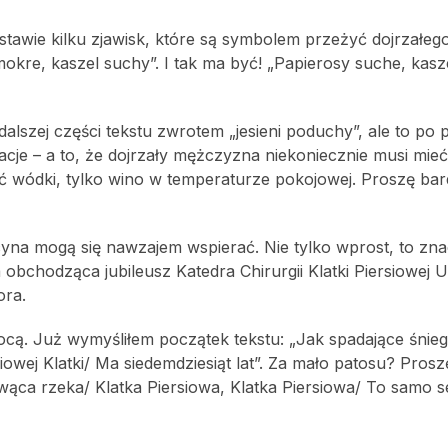
estawie kilku zjawisk, które są symbolem przeżyć dojrzałeg
okre, kaszel suchy”. I tak ma być! „Papierosy suche, kas
dalszej części tekstu zwrotem „jesieni poduchy”, ale to po 
e – a to, że dojrzały mężczyzna niekoniecznie musi mieć
ić wódki, tylko wino w temperaturze pokojowej. Proszę bar
yna mogą się nawzajem wspierać. Nie tylko wprost, to zna
 obchodząca jubileusz Katedra Chirurgii Klatki Piersiowej 
ra.
cą. Już wymyśliłem początek tekstu: „Jak spadające śniegu
iowej Klatki/ Ma siedemdziesiąt lat”. Za mało patosu? Prosz
 rwąca rzeka/ Klatka Piersiowa, Klatka Piersiowa/ To samo 