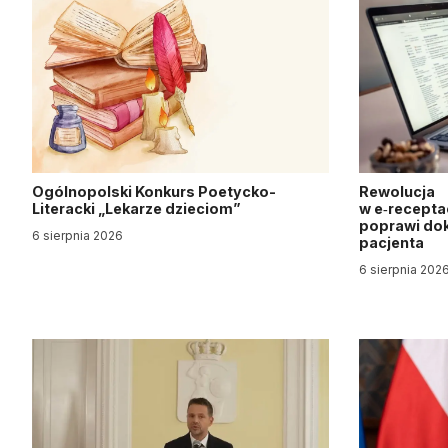
Ogólnopolski Konkurs Poetycko-
Rewolucja
Literacki „Lekarze dzieciom”
w e‑recepta
poprawi dok
6 sierpnia 2026
pacjenta
6 sierpnia 202