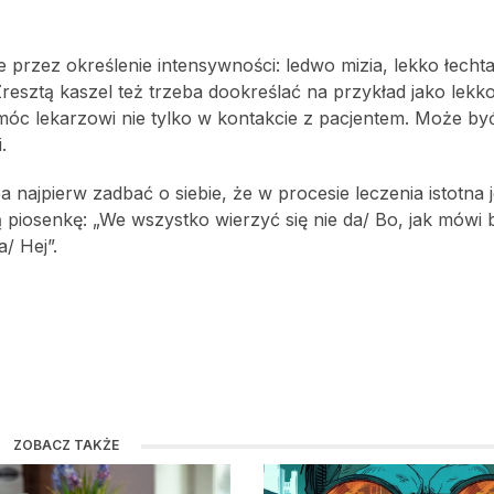
rzez określenie intensywności: ledwo mizia, lekko łechta
 Zresztą kaszel też trzeba dookreślać na przykład jako lekk
móc lekarzowi nie tylko w kontakcie z pacjentem. Może by
.
najpierw zadbać o siebie, że w procesie leczenia istotna j
piosenkę: „We wszystko wierzyć się nie da/ Bo, jak mówi 
/ Hej”.
ZOBACZ TAKŻE