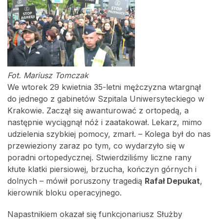
Fot. Mariusz Tomczak
We wtorek 29 kwietnia 35-letni mężczyzna wtargnął
do jednego z gabinetów Szpitala Uniwersyteckiego w
Krakowie. Zaczął się awanturować z ortopedą, a
następnie wyciągnął nóż i zaatakował. Lekarz, mimo
udzielenia szybkiej pomocy, zmarł. – Kolega był do nas
przewieziony zaraz po tym, co wydarzyło się w
poradni ortopedycznej. Stwierdziliśmy liczne rany
kłute klatki piersiowej, brzucha, kończyn górnych i
dolnych – mówił poruszony tragedią
Rafał Depukat
,
kierownik bloku operacyjnego.
Napastnikiem okazał się funkcjonariusz Służby