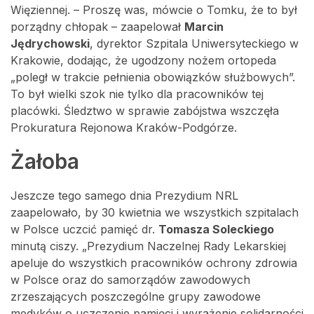
Więziennej. – Proszę was, mówcie o Tomku, że to był
porządny chłopak – zaapelował
Marcin
Jędrychowski
, dyrektor Szpitala Uniwersyteckiego w
Krakowie, dodając, że ugodzony nożem ortopeda
„poległ w trakcie pełnienia obowiązków służbowych”.
To był wielki szok nie tylko dla pracowników tej
placówki. Śledztwo w sprawie zabójstwa wszczęła
Prokuratura Rejonowa Kraków-Podgórze.
Żałoba
Jeszcze tego samego dnia Prezydium NRL
zaapelowało, by 30 kwietnia we wszystkich szpitalach
w Polsce uczcić pamięć dr.
Tomasza Soleckiego
minutą ciszy. „Prezydium Naczelnej Rady Lekarskiej
apeluje do wszystkich pracowników ochrony zdrowia
w Polsce oraz do samorządów zawodowych
zrzeszających poszczególne grupy zawodowe
medyków o uczczenie pamięci i wyrażenie solidarności