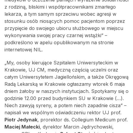
z rodziną, bliskimi i współpracownikami zmarłego
lekarza, a tym samym sprzeciwu wobec agresji w
stosunku osób niosących pomoc pacjentom poprzez
przypięcie do swojego ubioru służbowego w miejscu
wykonywania swojej pracy czarnej wstążki” –
podkreślono w apelu opublikowanym na stronie
internetowej NIL.
„My, osoby kierujące Szpitalem Uniwersyteckim w
Krakowie, UJ CM, medyczną częścią uczelni oraz
całym Uniwersytetem Jagiellońskim, a także Okręgową
Radą Lekarską w Krakowie ogłaszamy wtorek 6 maja
dniem żałoby w naszych instytucjach. Spotykamy się o
godzinie 12.00 przed budynkiem SU w Krakowie (…).
Niech zawyją syreny, a potem niech zapadnie cisza” –
napisali we wspólnym oświadczeniu rektor UJ prof.
Piotr Jedynak
, prorektor ds. Collegium Medicum prof.
Maciej Małecki
, dyrektor Marcin Jędrychowski,