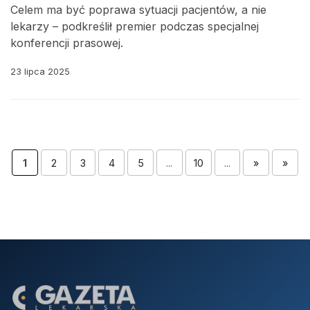
Celem ma być poprawa sytuacji pacjentów, a nie
lekarzy – podkreślił premier podczas specjalnej
konferencji prasowej.
23 lipca 2025
1
2
3
4
5
...
10
...
»
»