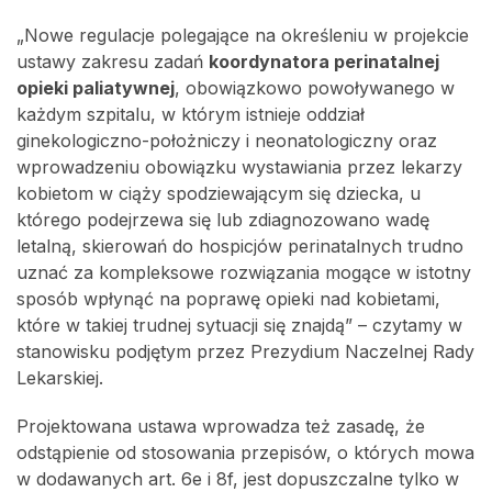
„Nowe regulacje polegające na określeniu w projekcie
ustawy zakresu zadań
koordynatora perinatalnej
opieki paliatywnej
, obowiązkowo powoływanego w
każdym szpitalu, w którym istnieje oddział
ginekologiczno-położniczy i neonatologiczny oraz
wprowadzeniu obowiązku wystawiania przez lekarzy
kobietom w ciąży spodziewającym się dziecka, u
którego podejrzewa się lub zdiagnozowano wadę
letalną, skierowań do hospicjów perinatalnych trudno
uznać za kompleksowe rozwiązania mogące w istotny
sposób wpłynąć na poprawę opieki nad kobietami,
które w takiej trudnej sytuacji się znajdą” – czytamy w
stanowisku podjętym przez Prezydium Naczelnej Rady
Lekarskiej.
Projektowana ustawa wprowadza też zasadę, że
odstąpienie od stosowania przepisów, o których mowa
w dodawanych art. 6e i 8f, jest dopuszczalne tylko w