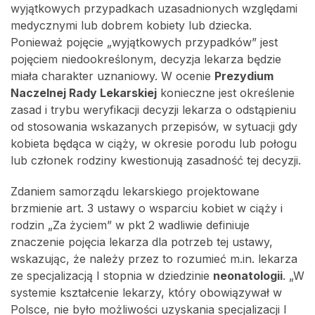
wyjątkowych przypadkach uzasadnionych względami
medycznymi lub dobrem kobiety lub dziecka.
Ponieważ pojęcie „wyjątkowych przypadków” jest
pojęciem niedookreślonym, decyzja lekarza będzie
miała charakter uznaniowy. W ocenie
Prezydium
Naczelnej Rady Lekarskiej
konieczne jest określenie
zasad i trybu weryfikacji decyzji lekarza o odstąpieniu
od stosowania wskazanych przepisów, w sytuacji gdy
kobieta będąca w ciąży, w okresie porodu lub połogu
lub członek rodziny kwestionują zasadność tej decyzji.
Zdaniem samorządu lekarskiego projektowane
brzmienie art. 3 ustawy o wsparciu kobiet w ciąży i
rodzin „Za życiem” w pkt 2 wadliwie definiuje
znaczenie pojęcia lekarza dla potrzeb tej ustawy,
wskazując, że należy przez to rozumieć m.in. lekarza
ze specjalizacją I stopnia w dziedzinie
neonatologii
. „W
systemie kształcenie lekarzy, który obowiązywał w
Polsce, nie było możliwości uzyskania specjalizacji I