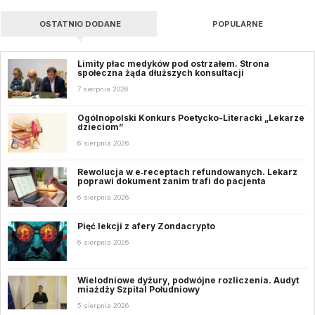
OSTATNIO DODANE
POPULARNE
Limity płac medyków pod ostrzałem. Strona
społeczna żąda dłuższych konsultacji
7 sierpnia 2026
Ogólnopolski Konkurs Poetycko-Literacki „Lekarze
dzieciom”
6 sierpnia 2026
Rewolucja w e‑receptach refundowanych. Lekarz
poprawi dokument zanim trafi do pacjenta
6 sierpnia 2026
Pięć lekcji z afery Zondacrypto
6 sierpnia 2026
Wielodniowe dyżury, podwójne rozliczenia. Audyt
miażdży Szpital Południowy
5 sierpnia 2026