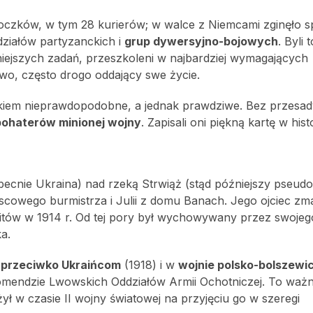
koczków, w tym 28 kurierów; w walce z Niemcami zginęło s
ziałów partyzanckich i
grup dywersyjno-bojowych
. Byli 
ejszych zadań, przeszkoleni w najbardziej wymagających
wo, często drogo oddający swe życie.
łkiem nieprawdopodobne, a jednak prawdziwe. Bez przesa
bohaterów minionej wojny
. Zapisali oni piękną kartę w histo
ecnie Ukraina) nad rzeką Strwiąż (stąd późniejszy pseud
ejscowego burmistrza i Julii z domu Banach. Jego ojciec zm
uitów w 1914 r. Od tej pory był wychowywany przez swojeg
a.
 przeciwko Ukraińcom
(1918) i w
wojnie polsko-bolszewic
Komendzie Lwowskich Oddziałów Armii Ochotniczej. To waż
ył w czasie II wojny światowej na przyjęciu go w szeregi