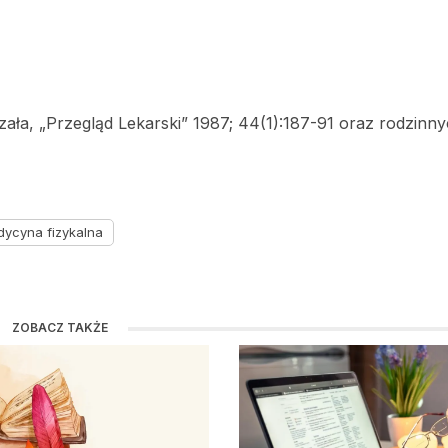
ała, „Przegląd Lekarski” 1987; 44(1):187-91 oraz rodzinnyc
dycyna fizykalna
ZOBACZ TAKŻE