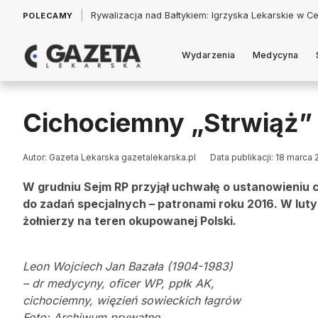
|
Łukasz Jankowski: Politycy w pogoni za króliczkiem
POLECAMY
Wydarzenia
Medycyna
Cichociemny „Strwiąż”
Autor: Gazeta Lekarska gazetalekarska.pl
Data publikacji: 18 marca 
W grudniu Sejm RP przyjął uchwałę o ustanowieniu c
do zadań specjalnych – patronami roku 2016. W lut
żołnierzy na teren okupowanej Polski.
Leon Wojciech Jan Bazała (1904-1983)
– dr medycyny, oficer WP, ppłk AK,
cichociemny, więzień sowieckich łagrów
Foto: Archiwum prywatne