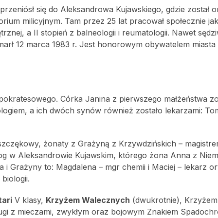
. przeniósł się do Aleksandrowa Kujawskiego, gdzie został
ium milicyjnym. Tam przez 25 lat pracował społecznie jak
znej, a II stopień z balneologii i reumatologii. Nawet sędz
marł 12 marca 1983 r. Jest honorowym obywatelem miasta
ipokratesowego. Córka Janina z pierwszego małżeństwa zo
logiem, a ich dwóch synów również zostało lekarzami: To
 szczękowy, żonaty z Grażyną z Krzywdzińskich – magistr
atolog w Aleksandrowie Kujawskim, którego żona Anna z Niem
 i Grażyny to: Magdalena – mgr chemii i Maciej – lekarz o
biologii.
tari
V klasy,
Krzyżem Walecznych
(dwukrotnie), Krzyżem
asługi z mieczami, zwykłym oraz bojowym Znakiem Spadoc