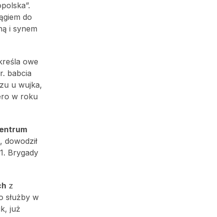
polska”.
iągiem do
ną i synem
kreśla owe
r. babcia
czu u wujka,
iero w roku
entrum
, dowodził
 1. Brygady
ch
z
o służby w
k, już