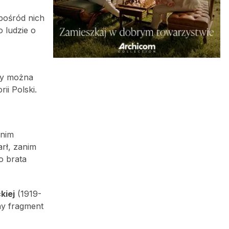
pośród nich
to ludzie o
dy można
rii Polski.
onim
arł, zanim
o brata
kiej
(1919-
ny fragment