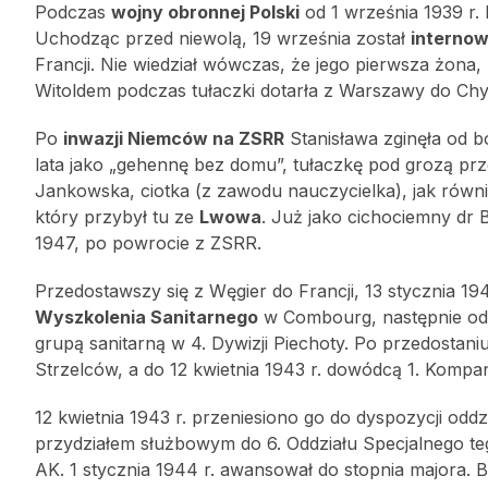
Podczas
wojny obronnej Polski
od 1 września 1939 r.
Uchodząc przed niewolą, 19 września został
interno
Francji. Nie wiedział wówczas, że jego pierwsza żona,
Witoldem podczas tułaczki dotarła z Warszawy do Chyr
Po
inwazji Niemców na ZSRR
Stanisława zginęła od b
lata jako „gehennę bez domu”, tułaczkę pod grozą pr
Jankowska, ciotka (z zawodu nauczycielka), jak równi
który przybył tu ze
Lwowa
. Już jako cichociemny dr B
1947, po powrocie z ZSRR.
Przedostawszy się z Węgier do Francji, 13 stycznia 1
Wyszkolenia Sanitarnego
w Combourg, następnie od 1
grupą sanitarną w 4. Dywizji Piechoty. Po przedostaniu
Strzelców, a do 12 kwietnia 1943 r. dowódcą 1. Kompani
12 kwietnia 1943 r. przeniesiono go do dyspozycji odd
przydziałem służbowym do 6. Oddziału Specjalnego t
AK. 1 stycznia 1944 r. awansował do stopnia majora. By