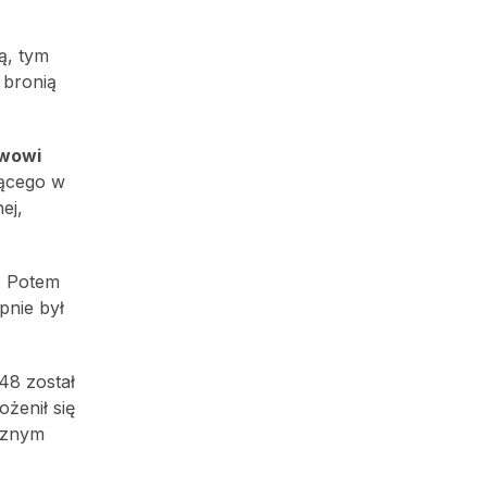
ą, tym
 bronią
wowi
ącego w
ej,
. Potem
pnie był
48 został
żenił się
ycznym