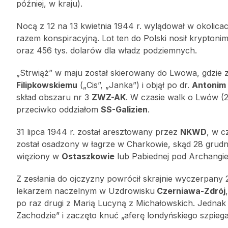
później, w kraju).
Nocą z 12 na 13 kwietnia 1944 r. wylądował w okolica
razem konspiracyjną. Lot ten do Polski nosił kryptonim
oraz 456 tys. dolarów dla władz podziemnych.
„Strwiąż” w maju został skierowany do Lwowa, gdzie 
Filipkowskiemu
(„Cis”, „Janka”) i objął po dr.
Antonim
skład obszaru nr 3
ZWZ-AK
. W czasie walk o Lwów (22
przeciwko oddziałom
SS-Galizien
.
31 lipca 1944 r. został aresztowany przez
NKWD
, w c
został osadzony w łagrze w Charkowie, skąd 28 grudni
więziony w
Ostaszkowie
lub Pabiednej pod Archangie
Z zesłania do ojczyzny powrócił skrajnie wyczerpany 
lekarzem naczelnym w Uzdrowisku
Czerniawa-Zdrój
po raz drugi z Marią Lucyną z Michałowskich. Jednak
Zachodzie” i zaczęto knuć „aferę londyńskiego szpiega