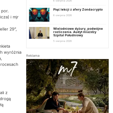
6 sierpnia 2026
Pięć lekcji z afery Zondacrypto
 por.
6 sierpnia 2026
cza) i mjr
eller 29”,
Wielodniowe dyżury, podwójne
rozliczenia. Audyt miażdży
Szpital Południowy
5 sierpnia 2026
nkieta
ch wyróżnia
Reklama
a,
procesach
li z
 drogą
łą