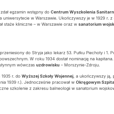
iu zdał egzamin wstępny do
Centrum Wyszkolenia Sanitar
na uniwersytecie w Warszawie. Ukończywszy je w 1929 r. 
ł staże kliniczne – w Warszawie oraz w
sanatorium woj
zeniesiony do Stryja jako lekarz 53. Pułku Piechoty i 1. P
 powszechnym. W roku 1934 dostał nominację na kapitana
w słynnym wówczas
uzdrowisku
– Morszynie-Zdroju.
a 1935 r. do
Wyższej Szkoły Wojennej
, a ukończywszy ją, 
rpnia 1939 r.). Jednocześnie pracował w
Okręgowym Szpita
czne szkolenie z zakresu balneologii w sanatorium wojsk