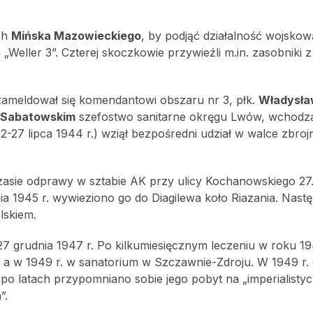
ch
Mińska Mazowieckiego
, by podjąć działalność wojskow
 „Weller 3”. Czterej skoczkowie przywieźli m.in. zasobniki z
zameldował się komendantowi obszaru nr 3, płk.
Władysła
 Sabatowskim
szefostwo sanitarne okręgu Lwów, wchodz
-27 lipca 1944 r.) wziął bezpośredni udział w walce zbrojn
zasie odprawy w sztabie AK przy ulicy Kochanowskiego 27
a 1945 r. wywieziono go do Diagilewa koło Riazania. Nastę
lskiem.
27 grudnia 1947 r. Po kilkumiesięcznym leczeniu w roku 19
, a w 1949 r. w sanatorium w Szczawnie-Zdroju. W 1949 r. o
 po latach przypomniano sobie jego pobyt na „imperialist
”.