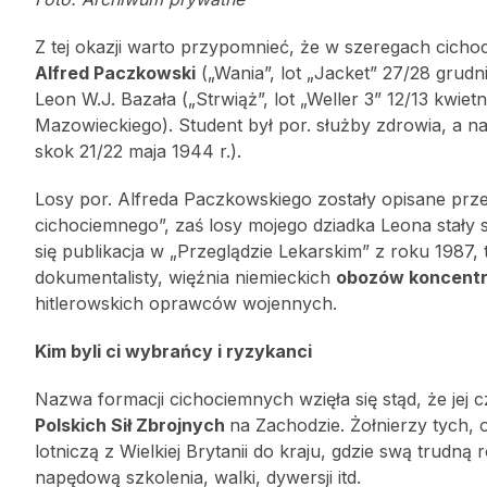
Z tej okazji warto przypomnieć, że w szeregach cicho
Alfred Paczkowski
(„Wania”, lot „Jacket” 27/28 grud
Leon W.J. Bazała („Strwiąż”, lot „Weller 3” 12/13 kwi
Mazowieckiego). Student był por. służby zdrowia, a n
skok 21/22 maja 1944 r.).
Losy por. Alfreda Paczkowskiego zostały opisane prze
cichociemnego”, zaś losy mojego dziadka Leona stał
się publikacja w „Przeglądzie Lekarskim” z roku 1987,
dokumentalisty, więźnia niemieckich
obozów koncent
hitlerowskich oprawców wojennych.
Kim byli ci wybrańcy i ryzykanci
Nazwa formacji cichociemnych wzięła się stąd, że jej 
Polskich Sił Zbrojnych
na Zachodzie. Żołnierzy tych,
lotniczą z Wielkiej Brytanii do kraju, gdzie swą trudną r
napędową szkolenia, walki, dywersji itd.