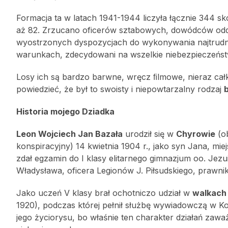
Formacja ta w latach 1941-1944 liczyła łącznie 344 s
aż 82. Zrzucano oficerów sztabowych, dowódców odd
wyostrzonych dyspozycjach do wykonywania najtrudni
warunkach, zdecydowani na wszelkie niebezpieczeńst
Losy ich są bardzo barwne, wręcz ﬁlmowe, nieraz ca
powiedzieć, że był to swoisty i niepowtarzalny rodzaj
Historia mojego Dziadka
Leon Wojciech Jan Bazała
urodził się w
Chyrowie
(ob
konspiracyjny) 14 kwietnia 1904 r., jako syn Jana, mi
zdał egzamin do I klasy elitarnego gimnazjum oo. Jez
Władysława, oficera Legionów J. Piłsudskiego, prawnik
Jako uczeń V klasy brał ochotniczo udział w
walkach
1920), podczas której pełnił służbę wywiadowczą w 
jego życiorysu, bo właśnie ten charakter działań zaważ