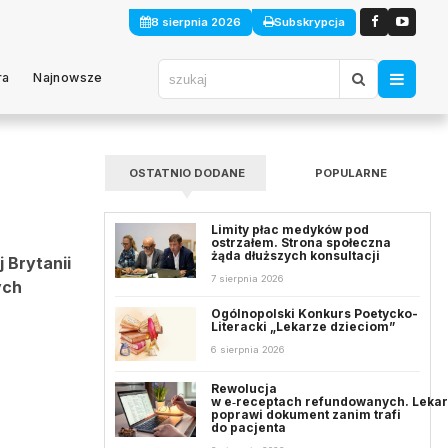
8 sierpnia 2026
Subskrypcja
ra
Najnowsze
OSTATNIO DODANE
POPULARNE
Limity płac medyków pod
ostrzałem. Strona społeczna
żąda dłuższych konsultacji
 Brytanii
7 sierpnia 2026
ych
Ogólnopolski Konkurs Poetycko-
Literacki „Lekarze dzieciom”
6 sierpnia 2026
Rewolucja
w e‑receptach refundowanych. Leka
poprawi dokument zanim trafi
do pacjenta