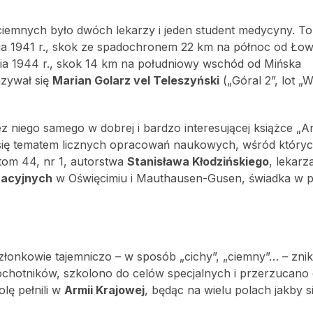
ciemnych było dwóch lekarzy i jeden student medycyny. To
nia 1941 r., skok ze spadochronem 22 km na północ od Łowi
etnia 1944 r., skok 14 km na południowy wschód od Mińska
azywał się
Marian Golarz vel Teleszyński
(„Góral 2”, lot „W
z niego samego w dobrej i bardzo interesującej książce „A
y się tematem licznych opracowań naukowych, wśród który
 tom 44, nr 1, autorstwa
Stanisława Kłodzińskiego
, lekarz
racyjnych
w Oświęcimiu i Mauthausen-Gusen, świadka w 
członkowie tajemniczo – w sposób „cichy”, „ciemny”… – znika
 ochotników, szkolono do celów specjalnych i przerzucano
olę pełnili w
Armii Krajowej
, będąc na wielu polach jakby si