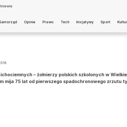
Samorząd
Opinie
Prawo
Tech
Inicjatywy
Sport
Kultu
2016
ichociemnych – żołnierzy polskich szkolonych w Wielkiej
ym mija 75 lat od pierwszego spadochronowego zrzutu t