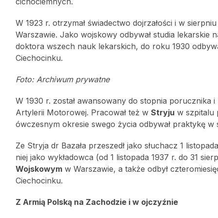
cichociemnych.
W 1923 r. otrzymał świadectwo dojrzałości i w sierpn
Warszawie. Jako wojskowy odbywał studia lekarskie 
doktora wszech nauk lekarskich, do roku 1930 odbywa
Ciechocinku.
Foto: Archiwum prywatne
W 1930 r. został awansowany do stopnia porucznika i pr
Artylerii Motorowej. Pracował też w
Stryju
w szpitalu
ówczesnym okresie swego życia odbywał praktykę 
Ze Stryja dr Bazała przeszedł jako słuchacz 1 listopad
niej jako wykładowca (od 1 listopada 1937 r. do 31 sie
Wojskowym
w Warszawie, a także odbył czteromiesię
Ciechocinku.
Z Armią Polską na Zachodzie i w ojczyźnie