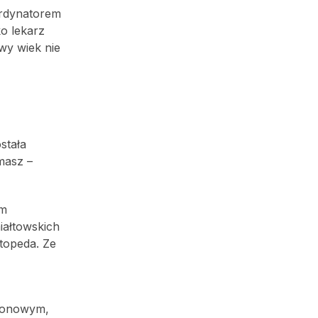
 ordynatorem
o lekarz
iwy wiek nie
stała
masz –
em
iałtowskich
rtopeda. Ze
hronowym,