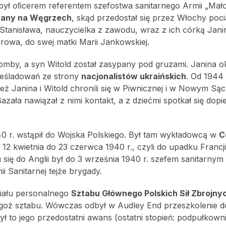
 był oﬁcerem referentem szefostwa sanitarnego Armii „Mało
wany na Węgrzech
, skąd przedostał się przez Włochy poc
 Stanisława, nauczycielka z zawodu, wraz z ich córką Jani
owa, do swej matki Marii Jankowskiej.
omby, a syn Witold został zasypany pod gruzami. Janina o
ześladowań ze strony
nacjonalistów ukraińskich
. Od 1944 
eż Janina i Witold chronili się w Piwnicznej i w Nowym Są
azała nawiązał z nimi kontakt, a z dziećmi spotkał się dop
940 r. wstąpił do Wojska Polskiego. Był tam wykładowcą w
C
2 kwietnia do 23 czerwca 1940 r., czyli do upadku Francji
 się do Anglii był do 3 września 1940 r. szefem sanitarnym
i Sanitarnej tejże brygady.
ziału personalnego
Sztabu Głównego Polskich Sił Zbrojny
egoż sztabu. Wówczas odbył w Audley End przeszkolenie d
ł to jego przedostatni awans (ostatni stopień: podpułkowni