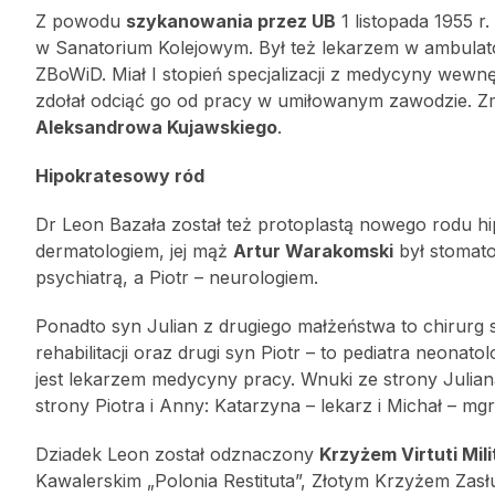
Z powodu
szykanowania przez UB
1 listopada 1955 r
w Sanatorium Kolejowym. Był też lekarzem w ambulator
ZBoWiD. Miał I stopień specjalizacji z medycyny wewnętr
zdołał odciąć go od pracy w umiłowanym zawodzie. Z
Aleksandrowa Kujawskiego
.
Hipokratesowy ród
Dr Leon Bazała został też protoplastą nowego rodu h
dermatologiem, jej mąż
Artur Warakomski
był stomato
psychiatrą, a Piotr – neurologiem.
Ponadto syn Julian z drugiego małżeństwa to chirurg
rehabilitacji oraz drugi syn Piotr – to pediatra neon
jest lekarzem medycyny pracy. Wnuki ze strony Juliana
strony Piotra i Anny: Katarzyna – lekarz i Michał – mgr 
Dziadek Leon został odznaczony
Krzyżem Virtuti Mili
Kawalerskim „Polonia Restituta”, Złotym Krzyżem Z