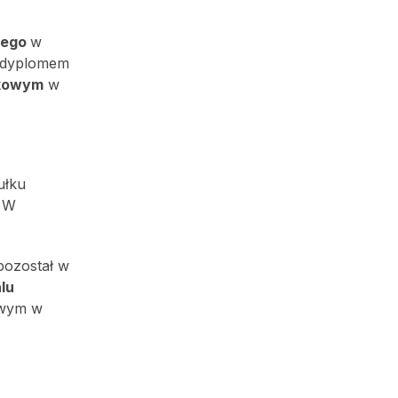
nego
w
z dyplomem
skowym
w
ułku
. W
pozostał w
lu
owym w