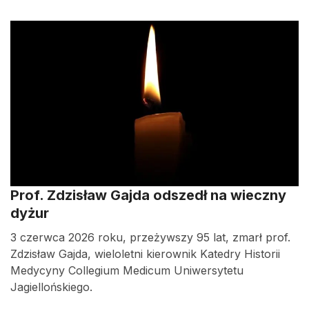
Prof. Zdzisław Gajda odszedł na wieczny
dyżur
3 czerwca 2026 roku, przeżywszy 95 lat, zmarł prof.
Zdzisław Gajda, wieloletni kierownik Katedry Historii
Medycyny Collegium Medicum Uniwersytetu
Jagiellońskiego.