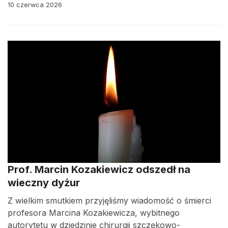
10 czerwca 2026
Prof. Marcin Kozakiewicz odszedł na
wieczny dyżur
Z wielkim smutkiem przyjęliśmy wiadomość o śmierci
profesora Marcina Kozakiewicza, wybitnego
autorytetu w dziedzinie chirurgii szczękowo-