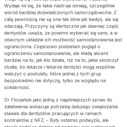
Wydaje mi się, że takie nastroje istnieją, szczególnie
wśród bardziej doświadczonych samorządowców. Z
całą pewnością nie są one tak silne jak kiedyś, ale się
zdarzają. Przyczyny są identyczne jak dawniej: część
dentystów uważa, że powinni wybierać się sami, a w
obecnym układzie ich możliwość samostanowienia jest
ograniczona. Częściowo podzielam pogląd o
ograniczeniu samostanowienia, ale kładę akcent
bardziej na to, jak kto działa, niż na to, jakie skończył
studia, bo lekarze i lekarze dentyści mogą wspólnie
walczyć o postulaty, które jednej z tych grup
bezpośrednio nie dotyczą, tylko ze względu na
solidarność.
Dr Florjański jako jedną z najpilniejszych spraw do
załatwienia wskazuje potrzebę dalszego zwiększania
stawek dla dentystów pracujących w ramach
kontraktów z NFZ. – Były ostatnio podwyżki, ale
stawki nadal są dalekie od poziomu cen rynkowych –