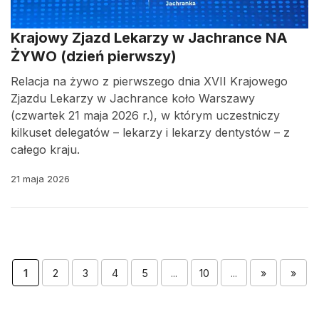
Krajowy Zjazd Lekarzy w Jachrance NA
ŻYWO (dzień pierwszy)
Relacja na żywo z pierwszego dnia XVII Krajowego
Zjazdu Lekarzy w Jachrance koło Warszawy
(czwartek 21 maja 2026 r.), w którym uczestniczy
kilkuset delegatów – lekarzy i lekarzy dentystów – z
całego kraju.
21 maja 2026
1
2
3
4
5
...
10
...
»
»