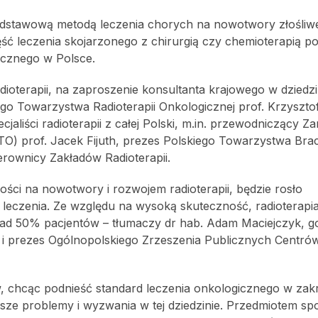
 podstawową metodą leczenia chorych na nowotwory złośliw
ęść leczenia skojarzonego z chirurgią czy chemioterapią 
icznego w Polsce.
adioterapii, na zaproszenie konsultanta krajowego w dziedzi
iego Towarzystwa Radioterapii Onkologicznej prof. Krzyszto
jaliści radioterapii z całej Polski, m.in. przewodniczący Z
) prof. Jacek Fijuth, prezes Polskiego Towarzystwa Brac
rownicy Zakładów Radioterapii.
ci na nowotwory i rozwojem radioterapii, będzie rosło
 leczenia. Ze względu na wysoką skuteczność, radioterapi
ad 50% pacjentów – tłumaczy dr hab. Adam Maciejczyk, g
 i prezes Ogólnopolskiego Zrzeszenia Publicznych Centrów
, chcąc podnieść standard leczenia onkologicznego w zakr
jsze problemy i wyzwania w tej dziedzinie. Przedmiotem spo