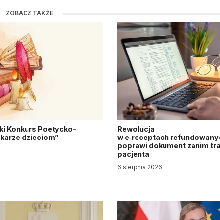
ZOBACZ TAKŻE
ki Konkurs Poetycko-
Rewolucja
Lekarze dzieciom”
w e‑receptach refundowanyc
poprawi dokument zanim tra
6
pacjenta
6 sierpnia 2026