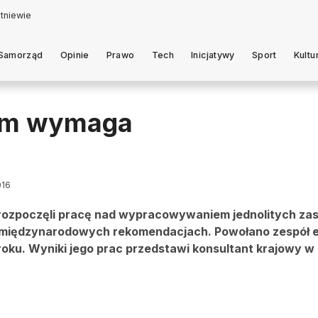
Samorząd
Opinie
Prawo
Tech
Inicjatywy
Sport
Kultu
iem wymaga
016
ii rozpoczęli pracę nad wypracowywaniem jednolitych za
 międzynarodowych rekomendacjach. Powołano zespół 
roku. Wyniki jego prac przedstawi konsultant krajowy w 