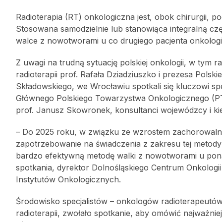
Radioterapia (RT) onkologiczna jest, obok chirurgii,
Stosowana samodzielnie lub stanowiąca integralną cz
walce z nowotworami u co drugiego pacjenta onkolog
Z uwagi na trudną sytuację polskiej onkologii, w tym r
radioterapii prof. Rafała Dziadziuszko i prezesa Polsk
Składowskiego, we Wrocławiu spotkali się kluczowi spec
Głównego Polskiego Towarzystwa Onkologicznego (PTO
prof. Janusz Skowronek, konsultanci wojewódzcy i kie
– Do 2025 roku, w związku ze wzrostem zachorowalnoś
zapotrzebowanie na świadczenia z zakresu tej metody
bardzo efektywną metodę walki z nowotworami u pon
spotkania, dyrektor Dolnośląskiego Centrum Onkologii
Instytutów Onkologicznych.
Środowisko specjalistów – onkologów radioterapeutów
radioterapii, zwołało spotkanie, aby omówić najważnie