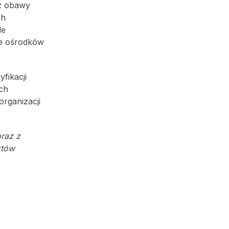
az obawy
ch
le
ie ośrodków
fikacji
ych
organizacji
raz z
któw