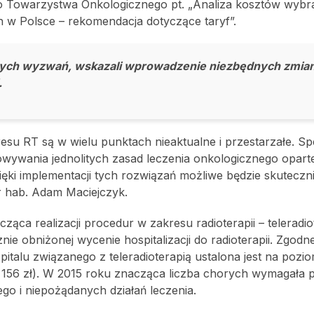
go Towarzystwa Onkologicznego pt. „Analiza kosztów wyb
 w Polsce – rekomendacja dotyczące taryf”.
ych wyzwań, wskazali wprowadzenie niezbędnych zmia
.
su RT są w wielu punktach nieaktualne i przestarzałe. Spe
wywania jednolitych zasad leczenia onkologicznego opart
i implementacji tych rozwiązań możliwe będzie skuteczni
 hab. Adam Maciejczyk.
a realizacji procedur w zakresu radioterapii – teleradiote
e obniżonej wycenie hospitalizacji do radioterapii. Zgodn
talu związanego z teleradioterapią ustalona jest na pozi
o 156 zł). W 2015 roku znacząca liczba chorych wymagała 
nego i niepożądanych działań leczenia.