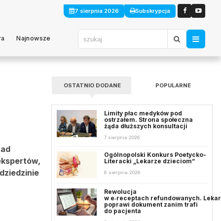
7 sierpnia 2026
Subskrypcja
ra
Najnowsze
OSTATNIO DODANE
POPULARNE
Limity płac medyków pod
ostrzałem. Strona społeczna
żąda dłuższych konsultacji
7 sierpnia 2026
sad
Ogólnopolski Konkurs Poetycko-
ekspertów,
Literacki „Lekarze dzieciom”
dziedzinie
6 sierpnia 2026
Rewolucja
w e‑receptach refundowanych. Leka
poprawi dokument zanim trafi
do pacjenta