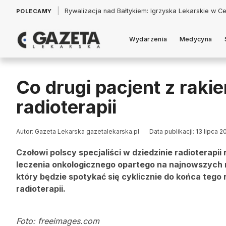
|
Łukasz Jankowski: Politycy w pogoni za króliczkiem
POLECAMY
Wydarzenia
Medycyna
Co drugi pacjent z rak
radioterapii
Autor: Gazeta Lekarska gazetalekarska.pl
Data publikacji: 13 lipca 2
Czołowi polscy specjaliści w dziedzinie radioterap
leczenia onkologicznego opartego na najnowszych
który będzie spotykać się cyklicznie do końca tego 
radioterapii.
Foto: freeimages.com