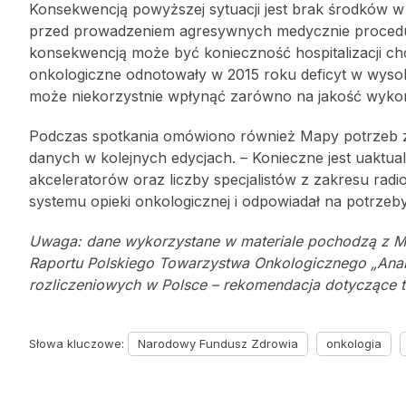
Konsekwencją powyższej sytuacji jest brak środków w
przed prowadzeniem agresywnych medycznie procedur 
konsekwencją może być konieczność hospitalizacji chor
onkologiczne odnotowały w 2015 roku deficyt w wysoko
może niekorzystnie wpłynąć zarówno na jakość wykon
Podczas spotkania omówiono również Mapy potrzeb zd
danych w kolejnych edycjach. – Konieczne jest uaktua
akceleratorów oraz liczby specjalistów z zakresu radio
systemu opieki onkologicznej i odpowiadał na potrze
Uwaga: dane wykorzystane w materiale pochodzą z Map
Raportu Polskiego Towarzystwa Onkologicznego „Ana
rozliczeniowych w Polsce – rekomendacja dotyczące t
Słowa kluczowe:
Narodowy Fundusz Zdrowia
onkologia