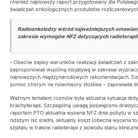
również najnowszy raport przygotowany dla Polskie
świadczeń onkologicznych produktów rozliczeniowych
Radioonkolodzy wśród najważniejszych omawian
zakresie wymogów NFZ dotyczących radioterapii
– Obecne zapisy warunków realizacji świadczeń z zakre
zaproponowali wspólną inicjatywę w zakresie wypraco
najnowszych międzynarodowych rekomendacjach. Dzięk
pomoc chorym na nowotwory złośliwe – zapowiada dr
Ważnym tematem rozmów była aktualna sytuacja dotycząc
brachyterapii. Szczególną uwagę poświęcono drastyczni
raportem PTO aktualna wycena NFZ dnia pobytu w szpi
niższym niż średni, aktualny koszt (obecna wycena t
szpitalu w trakcie radioterapii z powodu stanu klinicz