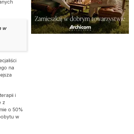
ranych
n w
cjaliści
ego na
ejsza
rapii i
e z
omie o 50%
pobytu w