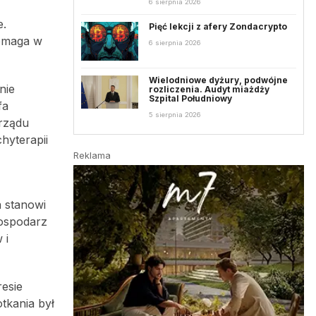
6 sierpnia 2026
e.
Pięć lekcji z afery Zondacrypto
pomaga w
6 sierpnia 2026
Wielodniowe dyżury, podwójne
nie
rozliczenia. Audyt miażdży
Szpital Południowy
fa
5 sierpnia 2026
arządu
hyterapii
Reklama
a stanowi
ospodarz
 i
esie
tkania był