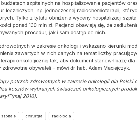
 budżetach szpitalnych na hospitalizowanie pacjentów or
leczniczych, np. jednoczesnej radiochemioterapii, który
ych. Tylko z tytułu obniżenia wyceny hospitalizacji szpita
ści ponad 130 mln zł. Pacjenci obawiają się, że zadłużen
ywanych procedur, jak i sam dostęp do nich.
rowotnych w zakresie onkologii i wskazano kierunki mody
lnienie zawartych w nich danych na temat liczby pracując
terapii onkologicznej tak, aby dokument stanowił bazę dla 
by zdrowotne obywateli – mówi dr hab. Adam Maciejczyk.
y potrzeb zdrowotnych w zakresie onkologii dla Polski o
liza kosztów wybranych świadczeń onkologicznych produ
aryf”(maj 2016).
szpitale
chirurgia
radiologia