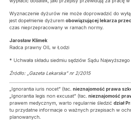
wypłacić dodatek, jaki przepisy przewidują za pracę 
Wyznaczenie dyżurów nie może doprowadzić do wyłą
jest dopełnienie dyżurem
obowiązującej lekarza prze
czas nieprzepracowany w ramach normy.
Jarosław Klimek
Radca prawny OIL w Łodzi
* Uchwała składu siedmiu sędziów Sądu Najwyższego zos
Źródło: „Gazeta Lekarska” nr 2/2015
„Ignorantia iuris nocet” (łac.
nieznajomość prawa szk
„Ignorantia legis non excusat” (łac.
nieznajomość praw
prawem medycznym, warto regularnie śledzić
dział P
tu przydatne informacje o ważnych przepisach w ochr
planowanych.