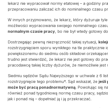
lekarz nie wypracował normy etatowej – a godziny pr
przepracowaniu zaliczać ich do nominalnego czasu pr
W innych przyjmowano, że lekarz, który dyżuruje tyl
możliwości wypracowania swojego nominalnego czasu
normalnym czasie pracy
, bo nie był wtedy gotowy do
Dostrzegając pewną niezręczność takiej sytuacji,
kole
rozstrzygnięciem sporu wynikłego na tle praktycznie
powiększonemu do siedmiu osób składowi orzekającemu
trudno jest stwierdzić, że lekarz nie jest gotowy d
pracodawcę takiej liczby dyżurów, że niemożliwie jest
Siedmiu sędziów Sądu Najwyższego w uchwale z 6 list
rozstrzygnięcie tego problemu*. Sąd wskazał, że
jeśl
może być pracą ponadnormatywną
. Powołując się 
również ponad tygodniową normę czasu pracy, sędzio
jak i ponad nią – dopełniać ją i ją przekraczać.