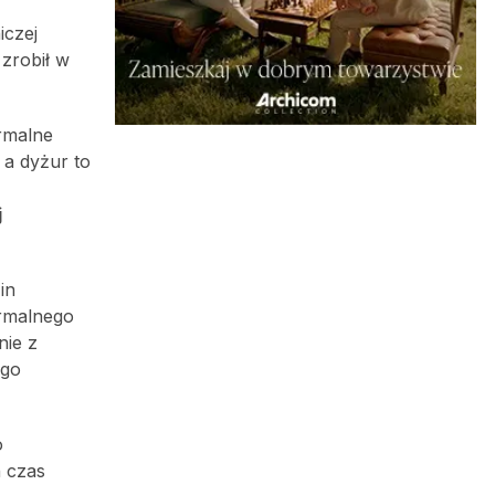
iczej
zrobił w
rmalne
a dyżur to
j
in
ormalnego
nie z
 go
o
n czas