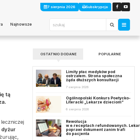
7 sierpnia 2026
Subskrypcja
ra
Najnowsze
OSTATNIO DODANE
POPULARNE
Limity płac medyków pod
ostrzałem. Strona społeczna
żąda dłuższych konsultacji
7 sierpnia 2026
ę tą
Ogólnopolski Konkurs Poetycko-
za.
Literacki „Lekarze dzieciom”
6 sierpnia 2026
leczniczej
Rewolucja
w e‑receptach refundowanych. Leka
 dyżur
poprawi dokument zanim trafi
do pacjenta
żurując,