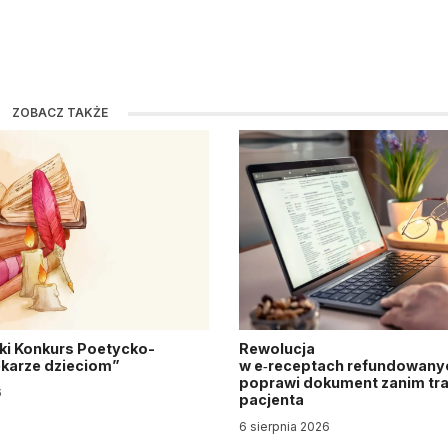
ZOBACZ TAKŻE
ki Konkurs Poetycko-
Rewolucja
Lekarze dzieciom”
w e‑receptach refundowanyc
poprawi dokument zanim tra
6
pacjenta
6 sierpnia 2026