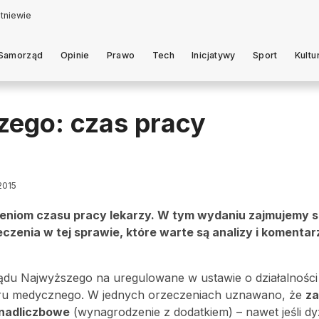
Samorząd
Opinie
Prawo
Tech
Inicjatywy
Sport
Kultu
ego: czas pracy
 2015
eniom czasu pracy lekarzy. W tym wydaniu zajmujemy si
czenia w tej sprawie, które warte są analizy i komentar
u Najwyższego na uregulowane w ustawie o działalności 
żuru medycznego. W jednych orzeczeniach uznawano, że
za
 nadliczbowe
(wynagrodzenie z dodatkiem) – nawet jeśli dy