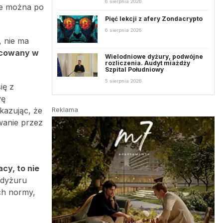
6 sierpnia 2026
ie można po
Pięć lekcji z afery Zondacrypto
6 sierpnia 2026
, nie ma
acowany w
Wielodniowe dyżury, podwójne
rozliczenia. Audyt miażdży
Szpital Południowy
5 sierpnia 2026
ię z
wę
kazując, że
Reklama
wanie przez
acy, to nie
 dyżuru
ch normy,