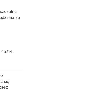
szczalne
adzania za
P 2/14.
do
sz się
ziesz