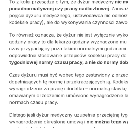
To z kolei przesądza o tym, że dyżur medyczny
nie m
ponadnormatywnej czy pracy nadliczbowej
. Zauważy
pojęcie dyżuru medycznego, ustawodawca nie odniósł 
kodeksie pracy), ale do wykonywania czynności zaw
To również oznacza, że dyżur nie jest wyłącznie wy
godziny pracy to dla lekarza godziny wyznaczone m
czas przypadający poza takimi normalnymi godzinam
odpowiednie stosowanie przepisów kodeksu pracy do
tygodniowej normy czasu pracy, a nie do normy do
Czas dyżuru musi być wobec tego zestawiony z przec
dopełniających tę normę i przekraczających ją. Kode
wynagrodzenia za pracę i dodatku – normalną stawkę
omawianym orzeczeniem umówione wynagrodzenie lek
normach czasu pracy.
Dlatego jeśli dyżur medyczny uzupełnia przeciętną ty
wynagrodzenie określone umową i
nie można tego w