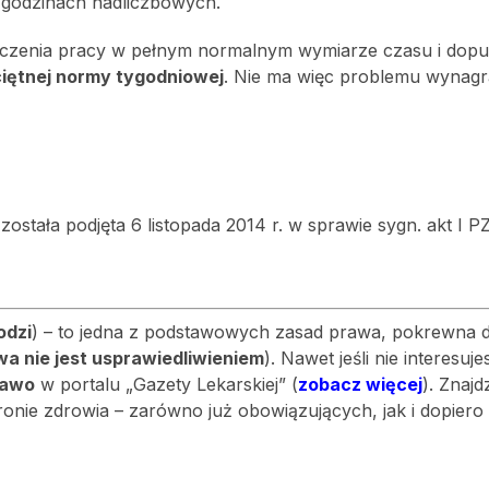
w godzinach nadliczbowych.
czenia pracy w pełnym normalnym wymiarze czasu i dopu
ciętnej normy tygodniowej
. Nie ma więc problemu wynagr
tała podjęta 6 listopada 2014 r. w sprawie sygn. akt I PZ
odzi
) – to jedna z podstawowych zasad prawa, pokrewna 
a nie jest usprawiedliwieniem
). Nawet jeśli nie interesuje
rawo
w portalu „Gazety Lekarskiej” (
zobacz więcej
). Znajd
onie zdrowia – zarówno już obowiązujących, jak i dopiero