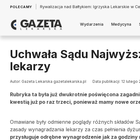
|
Łukasz Jankowski: Politycy w pogoni za króliczkiem
POLECAMY
Wydarzenia
Medycyna
Uchwała Sądu Najwyższ
lekarzy
Autor: Gazeta Lekarska gazetalekarska.pl
Data publikacji: 12 lutego
Rubryka ta była już dwukrotnie poświęcona zagadni
kwestią już po raz trzeci, ponieważ mamy nowe orze
Omawiane były odmienne poglądy różnych składów Sąd
zasady wynagradzania lekarzy za czas pełnienia dy
przysługuje odrębne wynagrodzenie jak za godziny