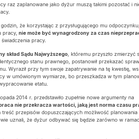
acy raz zaplanowane jako dyżur muszą takimi pozostać i n
acy.
e godzin, że korzystając z przysługującego mu odpoczynku
 pracy,
nie może być wynagrodzony za czas nieprzepr
 świadczenia pracy.
jny skład Sądu Najwyższego
, któremu przyszło zmierzyć s
 identycznego stanu prawnego, postanowił przekazać spra
. Wyraził przy tym swoje zapatrywanie na tę kwestię, ws
o pracy w umówionym wymiarze, bo przeszkadza w tym plano
 wypracowanie etatu.
opada 2014 r. przedstawiło zupełnie nowe argumenty na
i praca nie przekracza wartości, jaką jest norma czasu pr
na treść przepisów dopuszczających możliwość planowania
wie uznali, że dyżur odbywać się będzie zarówno w rama