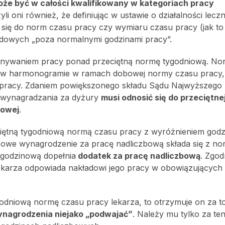
oże być w całości kwalifikowany w kategoriach pracy
li oni również, że definiując w ustawie o działalności leczn
się do norm czasu pracy czy wymiaru czasu pracy (jak to 
odowych „poza normalnymi godzinami pracy”.
konywaniem pracy ponad przeciętną normę tygodniową. No
u w harmonogramie w ramach dobowej normy czasu pracy, 
i pracy. Zdaniem powiększonego składu Sądu Najwyższego
 wynagradzania za dyżury
musi odnosić się do przeciętne
bowej
.
iętną tygodniową normą czasu pracy z wyróżnieniem godz
ksowe wynagrodzenie za pracę nadliczbową składa się z n
 godzinową dopełnia
dodatek za pracę nadliczbową
. Zgod
arza odpowiada nakładowi jego pracy w obowiązujących
godniową normę czasu pracy lekarza, to otrzymuje on za t
ynagrodzenia niejako „podwajać”
. Należy mu tylko za te