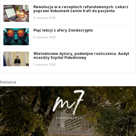
Rewolucja w e‑receptach refundowanych. Lekarz
poprawi dokument zanim trafi do pacjenta
6 sierpnia 2026
Pięć lekcji z afery Zondacrypto
6 sierpnia 2026
Wielodniowe dyżury, podwójne rozliczenia. Audyt
miażdży Szpital Południowy
5 sierpnia 2026
Reklama