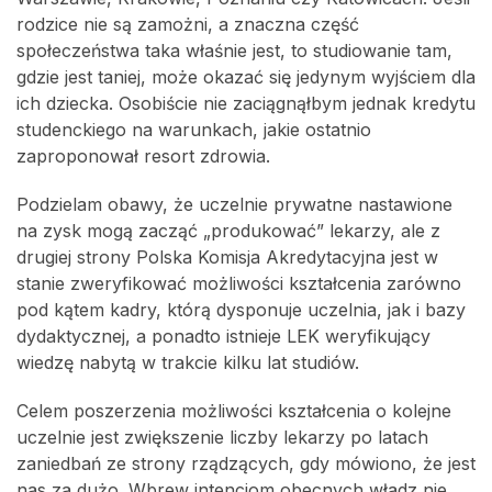
rodzice nie są zamożni, a znaczna część
społeczeństwa taka właśnie jest, to studiowanie tam,
gdzie jest taniej, może okazać się jedynym wyjściem dla
ich dziecka. Osobiście nie zaciągnąłbym jednak kredytu
studenckiego na warunkach, jakie ostatnio
zaproponował resort zdrowia.
Podzielam obawy, że uczelnie prywatne nastawione
na zysk mogą zacząć „produkować” lekarzy, ale z
drugiej strony Polska Komisja Akredytacyjna jest w
stanie zweryfikować możliwości kształcenia zarówno
pod kątem kadry, którą dysponuje uczelnia, jak i bazy
dydaktycznej, a ponadto istnieje LEK weryfikujący
wiedzę nabytą w trakcie kilku lat studiów.
Celem poszerzenia możliwości kształcenia o kolejne
uczelnie jest zwiększenie liczby lekarzy po latach
zaniedbań ze strony rządzących, gdy mówiono, że jest
nas za dużo. Wbrew intencjom obecnych władz nie