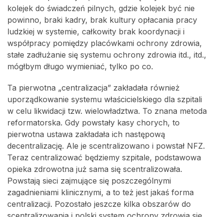
kolejek do świadczeń pilnych, gdzie kolejek być nie
powinno, braki kadry, brak kultury opłacania pracy
ludzkiej w systemie, całkowity brak koordynacji i
współpracy pomiędzy placówkami ochrony zdrowia,
stałe zadłużanie się systemu ochrony zdrowia itd., itd.,
mógłbym długo wymieniać, tylko po co.
Ta pierwotna „centralizacja” zakładała również
uporządkowanie systemu właścicielskiego dla szpitali
w celu likwidacji tzw. wielowładztwa. To znana metoda
reformatorska. Gdy powstały kasy chorych, to
pierwotna ustawa zakładała ich następową
decentralizację. Ale je scentralizowano i powstał NFZ.
Teraz centralizować będziemy szpitale, podstawowa
opieka zdrowotna już sama się scentralizowała.
Powstają sieci zajmujące się poszczególnymi
zagadnieniami klinicznymi, a to też jest jakaś forma
centralizacji. Pozostało jeszcze kilka obszarów do
scentralizowania i polski system ochrony zdrowia się