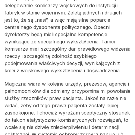
delegowanie komisarzy wojskowych do instytucji i
fabryk w stanie wojennym. Zaletą jednych i drugich
jest to, że są „nasi”, a więc mają silne poparcie
centralnego dysponenta politycznego. Obecni
dyrektorzy będą mieli specjalne kompetencje
wynikające ze specjalnego wykształcenia. Tamci
komisarze mieli szczególny dar prawidłowego widzenia
rzeczy i szczególną zdolność szybkiego
podejmowania właściwych decyzji, wynikających z
kolei z wojskowego wykształcenia i doświadczenia.
Magiczna wiara w kolejne urzędy, prezesów, agencje i
pełnomocników dla odmiany przypomina mi powołanie
służby rzeczników praw pacjenta. Jakoś na razie nie
widać, żeby od tego prawa pacjenta zostały lepiej
zaspokojone. I chociaż wyrażam sceptyczny stosunek
do takich etatystyczno-komisarycznych rozwiązań, to
wcale się nie dziwię zniecierpliwieniu i determinacji
politycznej. W systemie ochrony zdrowia panuje już