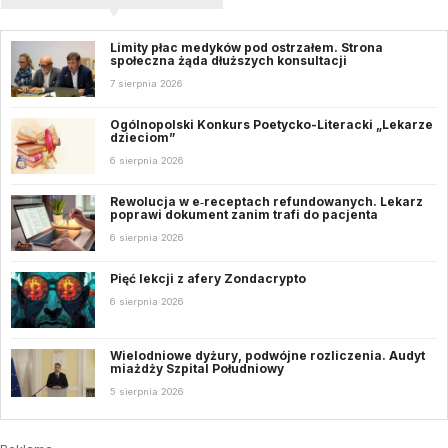
Limity płac medyków pod ostrzałem. Strona
społeczna żąda dłuższych konsultacji
7 sierpnia 2026
Ogólnopolski Konkurs Poetycko-Literacki „Lekarze
dzieciom”
6 sierpnia 2026
Rewolucja w e‑receptach refundowanych. Lekarz
poprawi dokument zanim trafi do pacjenta
6 sierpnia 2026
Pięć lekcji z afery Zondacrypto
6 sierpnia 2026
Wielodniowe dyżury, podwójne rozliczenia. Audyt
miażdży Szpital Południowy
5 sierpnia 2026