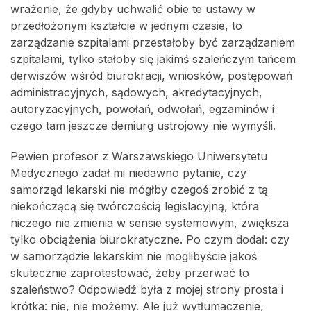
wrażenie, że gdyby uchwalić obie te ustawy w
przedłożonym kształcie w jednym czasie, to
zarządzanie szpitalami przestałoby być zarządzaniem
szpitalami, tylko stałoby się jakimś szaleńczym tańcem
derwiszów wśród biurokracji, wniosków, postępowań
administracyjnych, sądowych, akredytacyjnych,
autoryzacyjnych, powołań, odwołań, egzaminów i
czego tam jeszcze demiurg ustrojowy nie wymyśli.
Pewien profesor z Warszawskiego Uniwersytetu
Medycznego zadał mi niedawno pytanie, czy
samorząd lekarski nie mógłby czegoś zrobić z tą
niekończącą się twórczością legislacyjną, która
niczego nie zmienia w sensie systemowym, zwiększa
tylko obciążenia biurokratyczne. Po czym dodał: czy
w samorządzie lekarskim nie moglibyście jakoś
skutecznie zaprotestować, żeby przerwać to
szaleństwo? Odpowiedź była z mojej strony prosta i
krótka: nie, nie możemy. Ale już wytłumaczenie,