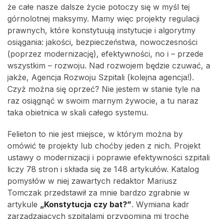
że całe nasze dalsze życie potoczy się w myśl tej
górnolotnej maksymy. Mamy więc projekty regulacji
prawnych, które konstytuują instytucje i algorytmy
osiągania: jakości, bezpieczeństwa, nowoczesności
(poprzez modernizację), efektywności, no i – przede
wszystkim – rozwoju. Nad rozwojem będzie czuwać, a
jakże, Agencja Rozwoju Szpitali (kolejna agencja!).
Czyż można się oprzeć? Nie jestem w stanie tyle na
raz osiągnąć w swoim marnym żywocie, a tu naraz
taka obietnica w skali całego systemu.
Felieton to nie jest miejsce, w którym można by
omówić te projekty lub choćby jeden z nich. Projekt
ustawy o modernizacji i poprawie efektywności szpitali
liczy 78 stron i składa się ze 148 artykułów. Katalog
pomysłów w niej zawartych redaktor Mariusz
Tomczak przedstawił za mnie bardzo zgrabnie w
artykule
„Konstytucja czy bat?”
. Wymiana kadr
zarządzających szpitalami przypomina mi trochę