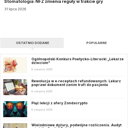
Stomatologia: NFZ zmienia reguły w trakcie gry
31 lipca 2026
OSTATNIO DODANE
POPULARNE
Ogólnopolski Konkurs Poetycko-Literacki „Lekarze
dzieciom”
6 sierpnia 2026
Rewolucja w e‑receptach refundowanych. Lekarz
poprawi dokument zanim trafi do pacjenta
6 sierpnia 2026
Pięć lekcji z afery Zondacrypto
6 sierpnia 2026
Wielodniowe dyżury, podwójne rozliczenia. Audyt