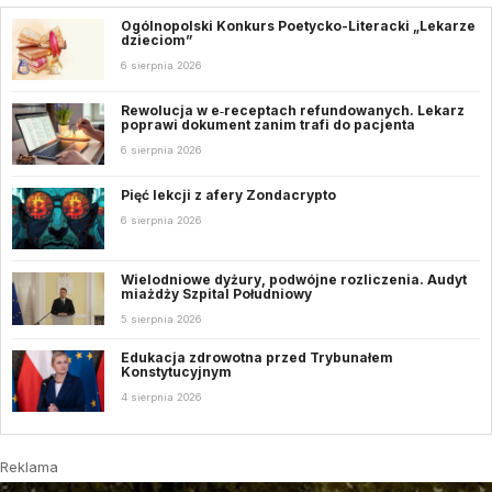
Ogólnopolski Konkurs Poetycko-Literacki „Lekarze
dzieciom”
6 sierpnia 2026
Rewolucja w e‑receptach refundowanych. Lekarz
poprawi dokument zanim trafi do pacjenta
6 sierpnia 2026
Pięć lekcji z afery Zondacrypto
6 sierpnia 2026
Wielodniowe dyżury, podwójne rozliczenia. Audyt
miażdży Szpital Południowy
5 sierpnia 2026
Edukacja zdrowotna przed Trybunałem
Konstytucyjnym
4 sierpnia 2026
Reklama