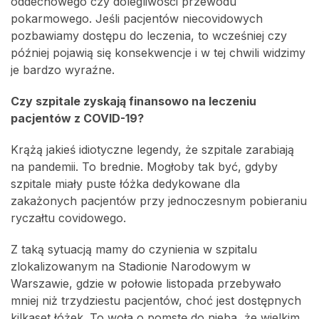
oddechowego czy dolegliwości przewodu
pokarmowego. Jeśli pacjentów niecovidowych
pozbawiamy dostępu do leczenia, to wcześniej czy
później pojawią się konsekwencje i w tej chwili widzimy
je bardzo wyraźne.
Czy szpitale zyskają finansowo na leczeniu
pacjentów z COVID-19?
Krążą jakieś idiotyczne legendy, że szpitale zarabiają
na pandemii. To brednie. Mogłoby tak być, gdyby
szpitale miały puste łóżka dedykowane dla
zakażonych pacjentów przy jednoczesnym pobieraniu
ryczałtu covidowego.
Z taką sytuacją mamy do czynienia w szpitalu
zlokalizowanym na Stadionie Narodowym w
Warszawie, gdzie w połowie listopada przebywało
mniej niż trzydziestu pacjentów, choć jest dostępnych
kilkaset łóżek. To woła o pomstę do nieba, że wielkim