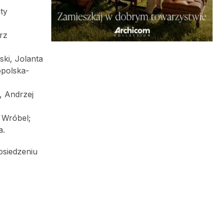
ty
rz
ki, Jolanta
opolska-
, Andrzej
 Wróbel;
a.
osiedzeniu