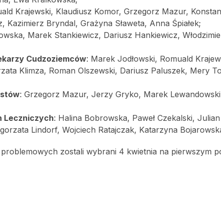
ald Krajewski, Klaudiusz Komor, Grzegorz Mazur, Konstan
z, Kazimierz Bryndal, Grażyna Sławeta, Anna Śpiałek;
owska, Marek Stankiewicz, Dariusz Hankiewicz, Włodzimie
 Lekarzy Cudzoziemców
: Marek Jodłowski, Romuald Krajews
zata Klimza, Roman Olszewski, Dariusz Paluszek, Mery T
ystów
: Grzegorz Mazur, Jerzy Gryko, Marek Lewandowski
h Leczniczych
: Halina Bobrowska, Paweł Czekalski, Julian
łgorzata Lindorf, Wojciech Ratajczak, Katarzyna Bojarowsk
 problemowych zostali wybrani 4 kwietnia na pierwszym p