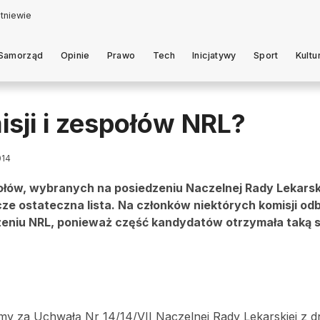
Samorząd
Opinie
Prawo
Tech
Inicjatywy
Sport
Kultu
isji i zespołów NRL?
014
połów, wybranych na posiedzeniu Naczelnej Rady Lekarsk
cze ostateczna lista. Na członków niektórych komisji odb
eniu NRL, ponieważ część kandydatów otrzymała taką s
emy za Uchwałą Nr 14/14/VII Naczelnej Rady Lekarskiej z d