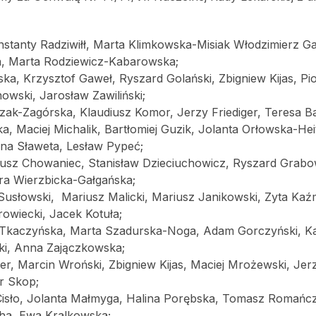
nstanty Radziwiłł, Marta Klimkowska-Misiak Włodzimierz Ga
a, Marta Rodziewicz-Kabarowska;
ka, Krzysztof Gaweł, Ryszard Golański, Zbigniew Kijas, Pio
owski, Jarosław Zawiliński;
czak-Zagórska, Klaudiusz Komor, Jerzy Friediger, Teresa 
, Maciej Michalik, Bartłomiej Guzik, Jolanta Orłowska-He
yna Sławeta, Lesław Pypeć;
eusz Chowaniec, Stanisław Dzieciuchowicz, Ryszard Grabow
ra Wierzbicka-Gałgańska;
Susłowski, Mariusz Malicki, Mariusz Janikowski, Zyta Kaź
owiecki, Jacek Kotuła;
Tkaczyńska, Marta Szadurska-Noga, Adam Gorczyński, Kaj
i, Anna Zajączkowska;
er, Marcin Wroński, Zbigniew Kijas, Maciej Mrożewski, Jer
r Skop;
 Cisło, Jolanta Małmyga, Halina Porębska, Tomasz Romańc
ha, Ewa Kralkowska;