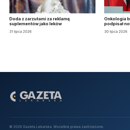
Doda z zarzutami za reklamę
Onkologia b
suplementów jako leków
podpisał n
31 lipca 2026
30 lipca 2026
© 2026 Gazeta Lekarska. Wszelkie prawa zastrzeżone.