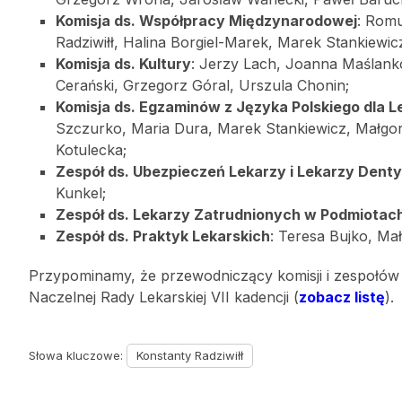
Komisja ds. Współpracy Międzynarodowej
: Romu
Radziwiłł, Halina Borgiel-Marek, Marek Stankiewic
Komisja ds. Kultury
: Jerzy Lach, Joanna Maślank
Cerański, Grzegorz Góral, Urszula Chonin;
Komisja ds. Egzaminów z Języka Polskiego dla
Szczurko, Maria Dura, Marek Stankiewicz, Małgor
Kotulecka;
Zespół ds. Ubezpieczeń Lekarzy i Lekarzy Dent
Kunkel;
Zespół ds. Lekarzy Zatrudnionych w Podmiotac
Zespół ds. Praktyk Lekarskich
: Teresa Bujko, Ma
Przypominamy, że przewodniczący komisji i zespołów
Naczelnej Rady Lekarskiej VII kadencji (
zobacz listę
).
Słowa kluczowe:
Konstanty Radziwiłł