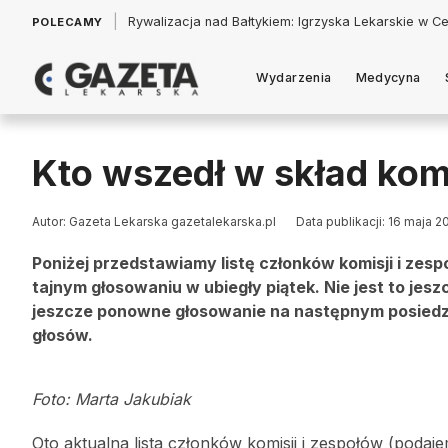
|
Łukasz Jankowski: Politycy w pogoni za króliczkiem
POLECAMY
Wydarzenia
Medycyna
Kto wszedł w skład kom
Autor: Gazeta Lekarska gazetalekarska.pl
Data publikacji: 16 maja 2
Poniżej przedstawiamy listę członków komisji i zes
tajnym głosowaniu w ubiegły piątek. Nie jest to jesz
jeszcze ponowne głosowanie na następnym posiedz
głosów.
Foto: Marta Jakubiak
Oto aktualna lista członków komisji i zespołów (podaj