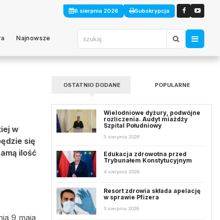
6 sierpnia 2026
Subskrypcja
ra
Najnowsze
OSTATNIO DODANE
POPULARNE
Wielodniowe dyżury, podwójne
rozliczenia. Audyt miażdży
Szpital Południowy
iej w
5 sierpnia 2026
ędzie się
amą ilość
Edukacja zdrowotna przed
Trybunałem Konstytucyjnym
4 sierpnia 2026
Resort zdrowia składa apelację
w sprawie Pfizera
3 sierpnia 2026
nia 9 maja