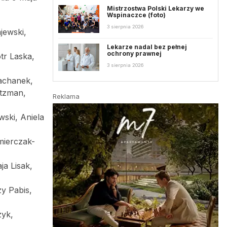
Mistrzostwa Polski Lekarzy we
Wspinaczce (foto)
3 sierpnia 2026
jewski,
Lekarze nadal bez pełnej
ochrony prawnej
tr Laska,
3 sierpnia 2026
Bachanek,
itzman,
Reklama
ski, Aniela
mierczak-
a Lisak,
zy Pabis,
zyk,