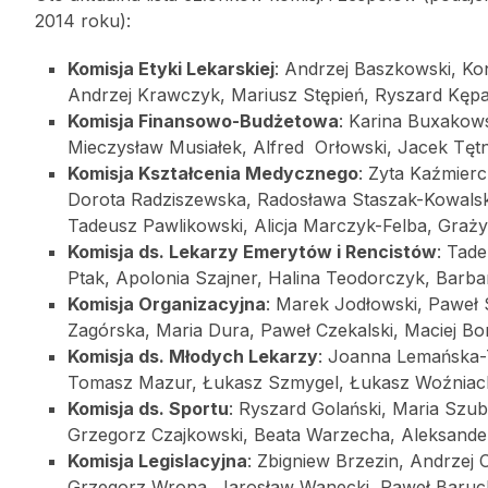
2014 roku):
Komisja Etyki Lekarskiej
: Andrzej Baszkowski, Ko
Andrzej Krawczyk, Mariusz Stępień, Ryszard Kęp
Komisja Finansowo-Budżetowa
: Karina Buxakows
Mieczysław Musiałek, Alfred Orłowski, Jacek Tętn
Komisja Kształcenia Medycznego
: Zyta Kaźmier
Dorota Radziszewska, Radosława Staszak-Kowalska
Tadeusz Pawlikowski, Alicja Marczyk-Felba, Graż
Komisja ds. Lekarzy Emerytów i Rencistów
: Tad
Ptak, Apolonia Szajner, Halina Teodorczyk, Barba
Komisja Organizacyjna
: Marek Jodłowski, Paweł 
Zagórska, Maria Dura, Paweł Czekalski, Maciej Bor
Komisja ds. Młodych Lekarzy
: Joanna Lemańska-
Tomasz Mazur, Łukasz Szmygel, Łukasz Woźniack
Komisja ds. Sportu
: Ryszard Golański, Maria Szub
Grzegorz Czajkowski, Beata Warzecha, Aleksande
Komisja Legislacyjna
: Zbigniew Brzezin, Andrzej
Grzegorz Wrona, Jarosław Wanecki, Paweł Baruc