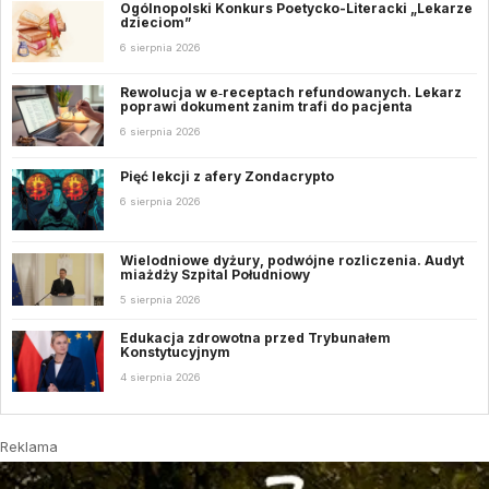
Ogólnopolski Konkurs Poetycko-Literacki „Lekarze
dzieciom”
6 sierpnia 2026
Rewolucja w e‑receptach refundowanych. Lekarz
poprawi dokument zanim trafi do pacjenta
6 sierpnia 2026
Pięć lekcji z afery Zondacrypto
6 sierpnia 2026
Wielodniowe dyżury, podwójne rozliczenia. Audyt
miażdży Szpital Południowy
5 sierpnia 2026
Edukacja zdrowotna przed Trybunałem
Konstytucyjnym
4 sierpnia 2026
Reklama