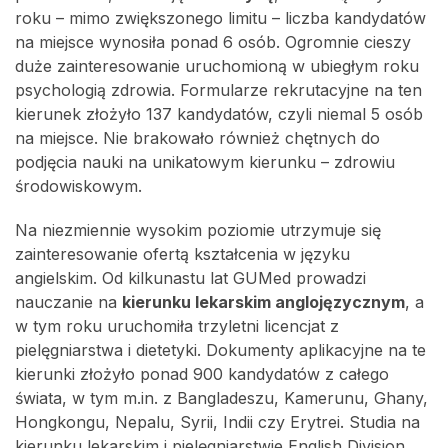
roku – mimo zwiększonego limitu – liczba kandydatów
na miejsce wynosiła ponad 6 osób. Ogromnie cieszy
duże zainteresowanie uruchomioną w ubiegłym roku
psychologią zdrowia. Formularze rekrutacyjne na ten
kierunek złożyło 137 kandydatów, czyli niemal 5 osób
na miejsce. Nie brakowało również chętnych do
podjęcia nauki na unikatowym kierunku – zdrowiu
środowiskowym.
Na niezmiennie wysokim poziomie utrzymuje się
zainteresowanie ofertą kształcenia w języku
angielskim. Od kilkunastu lat GUMed prowadzi
nauczanie na
kierunku lekarskim anglojęzycznym
, a
w tym roku uruchomiła trzyletni licencjat z
pielęgniarstwa i dietetyki. Dokumenty aplikacyjne na te
kierunki złożyło ponad 900 kandydatów z całego
świata, w tym m.in. z Bangladeszu, Kamerunu, Ghany,
Hongkongu, Nepalu, Syrii, Indii czy Erytrei. Studia na
kierunku lekarskim i pielęgniarstwie English Division