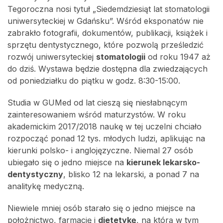
Tegoroczna nosi tytuł „Siedemdziesiąt lat stomatologii
uniwersyteckiej w Gdańsku”. Wśród eksponatów nie
zabrakło fotografii, dokumentów, publikacji, książek i
sprzętu dentystycznego, które pozwolą prześledzić
rozwój uniwersyteckiej
stomatologii
od roku 1947 aż
do dziś. Wystawa będzie dostępna dla zwiedzających
od poniedziałku do piątku w godz. 8:30-15:00.
Studia w GUMed od lat cieszą się niesłabnącym
zainteresowaniem wśród maturzystów. W roku
akademickim 2017/2018 naukę w tej uczelni chciało
rozpocząć ponad 12 tys. młodych ludzi, aplikując na
kierunki polsko- i anglojęzyczne. Niemal 27 osób
ubiegało się o jedno miejsce na
kierunek lekarsko-
dentystyczny
, blisko 12 na lekarski, a ponad 7 na
analitykę medyczną.
Niewiele mniej osób starało się o jedno miejsce na
położnictwo, farmację i
dietetykę
, na którą w tym