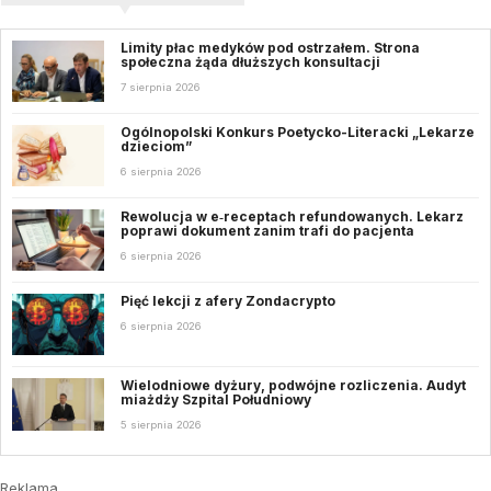
Limity płac medyków pod ostrzałem. Strona
społeczna żąda dłuższych konsultacji
7 sierpnia 2026
Ogólnopolski Konkurs Poetycko-Literacki „Lekarze
dzieciom”
6 sierpnia 2026
Rewolucja w e‑receptach refundowanych. Lekarz
poprawi dokument zanim trafi do pacjenta
6 sierpnia 2026
Pięć lekcji z afery Zondacrypto
6 sierpnia 2026
Wielodniowe dyżury, podwójne rozliczenia. Audyt
miażdży Szpital Południowy
5 sierpnia 2026
Reklama