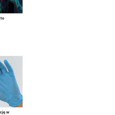
pto
cję w