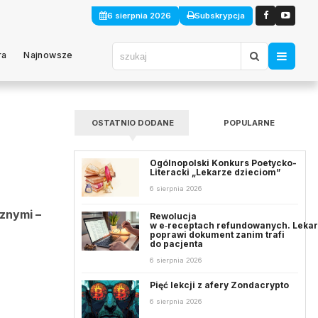
6 sierpnia 2026
Subskrypcja
ra
Najnowsze
OSTATNIO DODANE
POPULARNE
Ogólnopolski Konkurs Poetycko-
Literacki „Lekarze dzieciom”
6 sierpnia 2026
znymi –
Rewolucja
w e‑receptach refundowanych. Leka
poprawi dokument zanim trafi
do pacjenta
6 sierpnia 2026
Pięć lekcji z afery Zondacrypto
6 sierpnia 2026