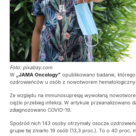
Foto: pixabay.com
W
„JAMA Oncology”
opublikowano badanie, którego
ozdrowieńców u osób z nowotworem hematologiczn
Ze względu na immunosupresję wywołaną nowotworem i
ciężki przebieg infekcji. W artykule przeanalizowano
zdiagnozowano COVID-19.
Spośród nich 143 osoby otrzymały osocze ozdrowień
grupie tej zmarło 19 osób (13,3 proc.). To o 40 proc. 