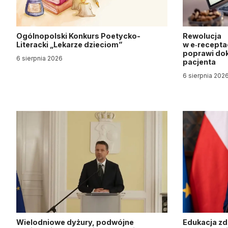
Ogólnopolski Konkurs Poetycko-
Rewolucja
Literacki „Lekarze dzieciom”
w e‑recepta
poprawi dok
6 sierpnia 2026
pacjenta
6 sierpnia 202
Wielodniowe dyżury, podwójne
Edukacja z