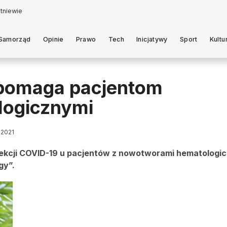
Samorząd
Opinie
Prawo
Tech
Inicjatywy
Sport
Kultu
pomaga pacjentom
logicznymi
 2021
ekcji COVID-19 u pacjentów z nowotworami hematologic
gy”.