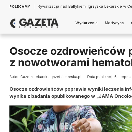
|
Łukasz Jankowski: Politycy w pogoni za króliczkiem
POLECAMY
Wydarzenia
Medycyna
Osocze ozdrowieńców 
z nowotworami hemato
Autor: Gazeta Lekarska gazetalekarska.pl
Data publikacji: 6 sierpnia
Osocze ozdrowieńców poprawia wyniki leczenia inf
wynika z badania opublikowanego w „JAMA Oncolo