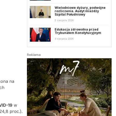
Wielodniowe dyżury, podwójne
rozliczenia. Audyt miażdży
Szpital Południowy
5 sierpnia 2026
Edukacja zdrowotna przed
Trybunałem Konstytucyjnym
4 sierpnia 2026
Reklama
żona na
ych
VID-19
w
24,8 proc.).