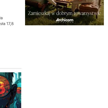
ła
sła 17,8