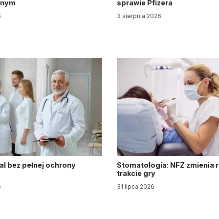
jnym
sprawie Pfizera
6
3 sierpnia 2026
al bez pełnej ochrony
Stomatologia: NFZ zmienia 
trakcie gry
6
31 lipca 2026