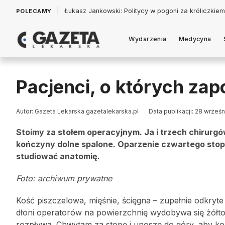
|
Łukasz Jankowski: Politycy w pogoni za króliczkiem
POLECAMY
Wydarzenia
Medycyna
Pacjenci, o których zap
Autor: Gazeta Lekarska gazetalekarska.pl
Data publikacji: 28 wrześ
Stoimy za stołem operacyjnym. Ja i trzech chirurg
kończyny dolne spalone. Oparzenie czwartego stopn
studiować anatomię.
Foto: archiwum prywatne
Kość piszczelowa, mięśnie, ścięgna – zupełnie odkry
dłoni operatorów na powierzchnię wydobywa się żółto-
rozpływa. Chwytam za stopę i unoszę do góry, aby ko