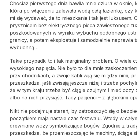
Chociaż pierwszego dnia bawiła mnie dziura w oknie, 
która po włączeniu zalewała wodą całą łazienkę, czy k
mi się wydawać, że to mieszkanie i tak jest luksusem
prysznicem bez elektrycznego pieca zawieszonego tuż 
poszkodowanych w wyniku wybuchu podobnego ustrojstw
granicy, a potem eksploatuje i samodzielnie naprawia t
wybuchną…
Takie przypadki to i tak marginalny problem. O wiele cz
wysokiego napięcia. Nie było to dla mnie zaskoczeni
przy chodnikach, a zwoje kabli wiją się między nimi, 
przeszkadza, jeśli zwisają jeszcze niżej i trzeba poc
że w tym kraju trzeba być ciągle czujnym i mieć oczy
albo na nich przysiąść. Tacy pacjenci – z głębokimi op
Nikt nie podejmuje starań, by zatroszczyć się o bezpie
początkiem maja nastaje czas festiwalu. Wtedy w całym
drewniane wozy symbolizujące bogów. Zgodnie z trad
przeszkadza, że przemieszczając te machiny, ściąga si