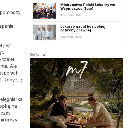
Mistrzostwa Polski Lekarzy we
Wspinaczce (foto)
spomiędzy
3 sierpnia 2026
m
apanie
Lekarze nadal bez pełnej
ochrony prawnej
3 sierpnia 2026
 jest
ąc
Reklama
toalet.
nta. Ale
espołach
, żeby się
ielęgniarka
ropką na
 czas.
hirurdzy
a