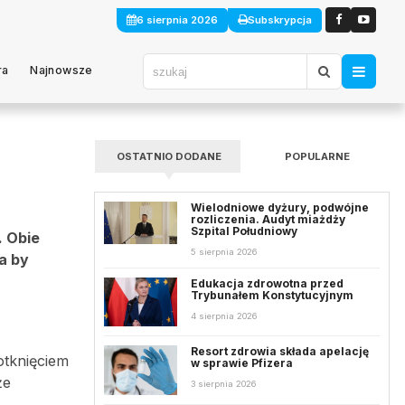
6 sierpnia 2026
Subskrypcja
ra
Najnowsze
OSTATNIO DODANE
POPULARNE
Wielodniowe dyżury, podwójne
rozliczenia. Audyt miażdży
Szpital Południowy
. Obie
5 sierpnia 2026
a by
Edukacja zdrowotna przed
Trybunałem Konstytucyjnym
4 sierpnia 2026
Resort zdrowia składa apelację
otknięciem
w sprawie Pfizera
że
3 sierpnia 2026