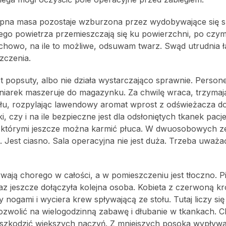
ropna masa pozostaje wzburzona przez wydobywające się 
ego powietrza przemieszczają się ku powierzchni, po czy
uchowo, na ile to możliwe, odsuwam twarz. Swąd utrudnia ł
zczenia.
st popsuty, albo nie działa wystarczająco sprawnie. Personel
gniarek maszeruje do magazynku. Za chwilę wraca, trzymaj
łu, rozpylając lawendowy aromat wprost z odświeżacza do 
, czy i na ile bezpieczne jest dla odsłoniętych tkanek pacje
u, którymi jeszcze można karmić płuca. W dwuosobowych z
Jest ciasno. Sala operacyjna nie jest duża. Trzeba uważać
ywają chorego w całości, a w pomieszczeniu jest tłoczno. P
az jeszcze dołączyła kolejna osoba. Kobieta z czerwoną k
gami i wyciera krew spływającą ze stołu. Tutaj liczy się
 pozwolić na wielogodzinną zabawę i dłubanie w tkankach. C
 uszkodzić większych naczyń. Z mniejszych posoka wypływ