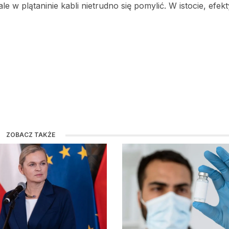
le w plątaninie kabli nietrudno się pomylić. W istocie, efe
ZOBACZ TAKŻE