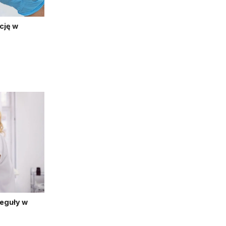
cję w
reguły w