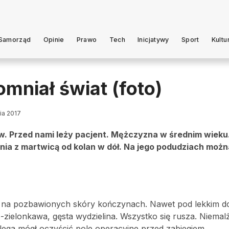
Samorząd
Opinie
Prawo
Tech
Inicjatywy
Sport
Kultu
omniał świat (foto)
nia 2017
ów. Przed nami leży pacjent. Mężczyzna w średnim wieku
ia z martwicą od kolan w dół. Na jego podudziach możn
te na pozbawionych skóry kończynach. Nawet pod lekkim d
zielonkawa, gęsta wydzielina. Wszystko się rusza. Niemal
lega mógł oczyścić pole operacyjne przed zabiegiem.