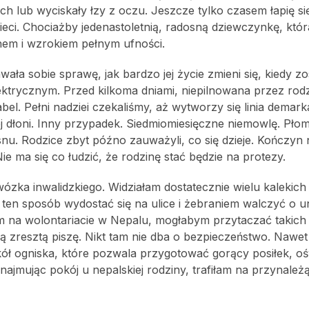
h lub wyciskały łzy z oczu. Jeszcze tylko czasem łapię si
zieci. Chociażby jedenastoletnią, radosną dziewczynkę, któr
hem i wzrokiem pełnym ufności.
ała sobie sprawę, jak bardzo jej życie zmieni się, kiedy zo
trycznym. Przed kilkoma dniami, niepilnowana przez rod
el. Pełni nadziei czekaliśmy, aż wytworzy się linia demark
j dłoni. Inny przypadek. Siedmiomiesięczne niemowlę. Płom
nu. Rodzice zbyt późno zauważyli, co się dzieje. Kończyn n
e ma się co łudzić, że rodzinę stać będzie na protezy.
wózka inwalidzkiego. Widziałam dostatecznie wielu kalekich
ten sposób wydostać się na ulice i żebraniem walczyć o un
łam na wolontariacie w Nepalu, mogłabym przytaczać takich
ą zresztą piszę. Nikt tam nie dba o bezpieczeństwo. Nawet 
kół ogniska, które pozwala przygotować gorący posiłek, oś
najmując pokój u nepalskiej rodziny, trafiłam na przynależ