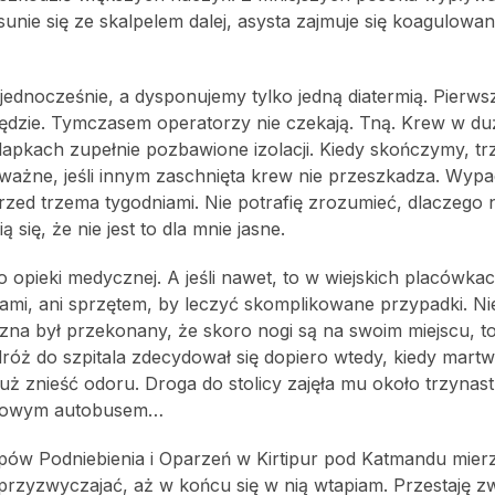
unie się ze skalpelem dalej, asysta zajmuje się koagulowa
ednocześnie, a dysponujemy tylko jedną diatermią. Pierws
rzędzie. Tymczasem operatorzy nie czekają. Tną. Krew w d
klapkach zupełnie pozbawione izolacji. Kiedy skończymy, tr
 ważne, jeśli innym zaschnięta krew nie przeszkadza. Wypa
 przed trzema tygodniami. Nie potrafię zrozumieć, dlaczego 
się, że nie jest to dla mnie jasne.
 opieki medycznej. A jeśli nawet, to w wiejskich placówka
iami, ani sprzętem, by leczyć skomplikowane przypadki. N
na był przekonany, że skoro nogi są na swoim miejscu, to
róż do szpitala zdecydował się dopiero wtedy, kiedy martw
 już znieść odoru. Droga do stolicy zajęła mu około trzynast
jscowym autobusem…
w Podniebienia i Oparzeń w Kirtipur pod Katmandu mierz
 przyzwyczajać, aż w końcu się w nią wtapiam. Przestaję 