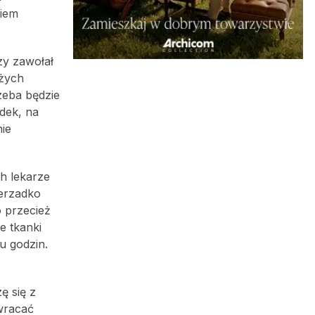
niem
zy zawołał
użych
zeba będzie
dek, na
nie
ch lekarze
ierzadko
 przecież
e tkanki
u godzin.
ę się z
zwracać