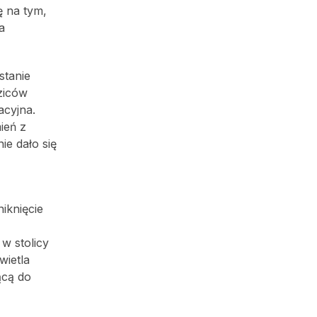
ę na tym,
a
stanie
ziców
acyjna.
ień z
ie dało się
iknięcie
w stolicy
wietla
ącą do