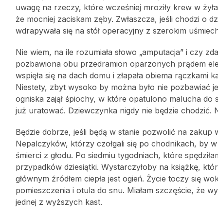
uwagę na rzeczy, które wcześniej mroziły krew w żyłac
że mocniej zaciskam zęby. Zwłaszcza, jeśli chodzi o d
wdrapywała się na stół operacyjny z szerokim uśmiec
Nie wiem, na ile rozumiała słowo „amputacja” i czy zdaw
pozbawiona obu przedramion oparzonych prądem elek
wspięła się na dach domu i złapała obiema rączkami kab
Niestety, zbyt wysoko by można było nie pozbawiać je
ogniska zajął śpiochy, w które opatulono malucha do s
już uratować. Dziewczynka nigdy nie będzie chodzić. Ni
Będzie dobrze, jeśli będą w stanie pozwolić na zakup 
Nepalczyków, którzy czołgali się po chodnikach, by w 
śmierci z głodu. Po siedmiu tygodniach, które spędzi
przypadków dziesiątki. Wystarczyłoby na książkę, któr
głównym źródłem ciepła jest ogień. Życie toczy się wo
pomieszczenia i otula do snu. Miałam szczęście, że wy
jednej z wyższych kast.