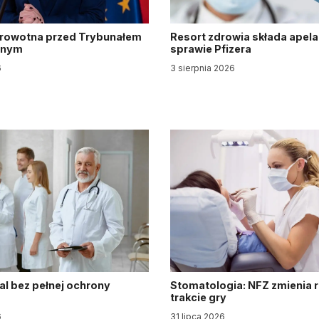
drowotna przed Trybunałem
Resort zdrowia składa apela
jnym
sprawie Pfizera
6
3 sierpnia 2026
al bez pełnej ochrony
Stomatologia: NFZ zmienia 
trakcie gry
6
31 lipca 2026