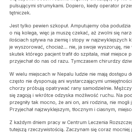
pulsującymi strumykami. Dopiero, kiedy operator przes
tętniczek.
Jest tylko pewien szkopuł. Amputujemy oba podudzia j
o nią kolega, więc ja muszę czekać, aż zwolni się na
ilościach spływa na ziemię i stopy w najzwyklejszych 
je wyszorować, chociaż… nie, ja swoje wyszoruję, nie
skutek którego pacjent trafił do szpitala, miał miejsce
przyjechał do nas od razu. Tymczasem chirurdzy dziwią 
W wielu miejscach w Nepalu ludzie nie mają dostępu do
często nie dysponują ani wystarczającymi umiejętnośc
chorzy próbują opatrywać rany samodzielnie. Mężczyz
się zagoją i wkrótce odzyska możliwość ruchu. Na pod
przegniły tak mocno, że ani on, ani rodzina, nie mogli
Przyjechał najzwyklejszym, tłocznym i ciasnym, mie
Z każdym dniem pracy w Centrum Leczenia Rozszczepó
tutejszą rzeczywistością. Zaczynam się coraz mocniej