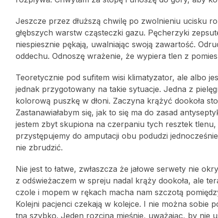
Jeszcze przez dłuższą chwilę po zwolnieniu ucisku 
głębszych warstw cząsteczki gazu. Pęcherzyki zepsut
niespiesznie pękają, uwalniając swoją zawartość. Odr
oddechu. Odnoszę wrażenie, że wypiera tlen z pomies
Teoretycznie pod sufitem wisi klimatyzator, ale albo je
jednak przygotowany na takie sytuacje. Jedna z pielę
kolorową puszkę w dłoni. Zaczyna krążyć dookoła sto
Zastanawiałabym się, jak to się ma do zasad antyseptyki
jestem zbyt skupiona na czerpaniu tych resztek tlen
przystępujemy do amputacji obu podudzi jednocześnie. 
nie zbrudzić.
Nie jest to łatwe, zwłaszcza że jałowe serwety nie okr
z odświeżaczem w spreju nadal krąży dookoła, ale ter
czole i mopem w rękach macha nam szczotą pomiędzy no
Kolejni pacjenci czekają w kolejce. I nie można sobie
tną szybko. Jeden rozcina mięśnie, uważając, by nie