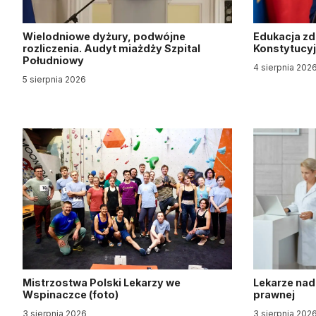
Wielodniowe dyżury, podwójne
Edukacja z
rozliczenia. Audyt miażdży Szpital
Konstytucy
Południowy
4 sierpnia 202
5 sierpnia 2026
Mistrzostwa Polski Lekarzy we
Lekarze nad
Wspinaczce (foto)
prawnej
3 sierpnia 2026
3 sierpnia 202