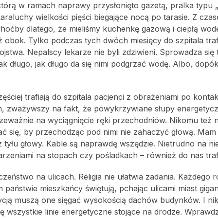
którą w ramach naprawy przysłonięto gazetą, pralka typu „
araluchy wielkości pięści biegające nocą po tarasie. Z cza
. Choćby dlatego, że mieliśmy kuchenkę gazową i ciepłą wod
obok. Tylko podczas tych dwóch miesięcy do szpitala traf
a. Nepalscy lekarze nie byli zdziwieni. Sprowadza się t
ak długo, jak długo da się nimi podgrzać wodę. Albo, dopók
ęściej trafiają do szpitala pacjenci z obrażeniami po kontakc
em, zważywszy na fakt, że powykrzywiane słupy energetycz
przeważnie na wyciągnięcie ręki przechodniów. Nikomu też n
hylać się, by przechodząc pod nimi nie zahaczyć głową. Mam
 z tyłu głowy. Kable są naprawdę wszędzie. Nietrudno na n
arzeniami na stopach czy pośladkach – również do nas trafi
czeństwo na ulicach. Religia nie ułatwia zadania. Każdego 
 państwie mieszkańcy świętują, pchając ulicami miast giga
ycją muszą one sięgać wysokością dachów budynków. I ni
ę wszystkie linie energetyczne stojące na drodze. Wprawdz