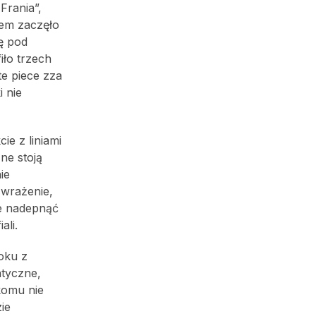
Frania”,
sem zaczęło
ę pod
iło trzech
e piece zza
i nie
ie z liniami
ne stoją
ie
 wrażenie,
ie nadepnąć
ali.
roku z
ntyczne,
komu nie
ie