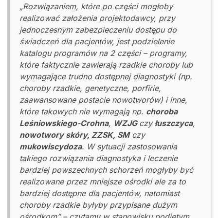
„Rozwiązaniem, które po części mogłoby
realizować założenia projektodawcy, przy
jednoczesnym zabezpieczeniu dostępu do
świadczeń dla pacjentów, jest podzielenie
katalogu programów na 2 części – programy,
które faktycznie zawierają rzadkie choroby lub
wymagające trudno dostępnej diagnostyki (np.
choroby rzadkie, genetyczne, porfirie,
zaawansowane postacie nowotworów) i inne,
które takowych nie wymagają np.
choroba
Leśniowskiego-Crohna
,
WZJG
czy
łuszczyca
,
nowotwory skóry, ZZSK, SM
czy
mukowiscydoza
. W sytuacji zastosowania
takiego rozwiązania diagnostyka i leczenie
bardziej powszechnych schorzeń mogłyby być
realizowane przez mniejsze ośrodki ale za to
bardziej dostępne dla pacjentów, natomiast
choroby rzadkie byłyby przypisane dużym
ośrodkom” – czytamy w stanowisku podjętym