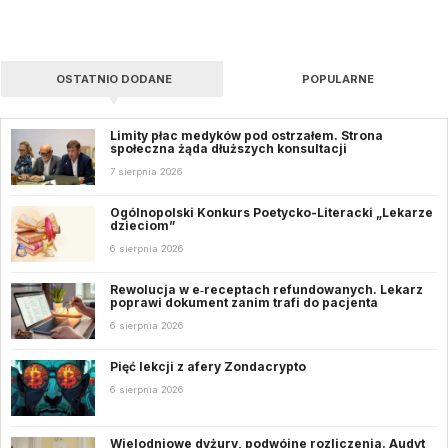
OSTATNIO DODANE
POPULARNE
Limity płac medyków pod ostrzałem. Strona
społeczna żąda dłuższych konsultacji
7 sierpnia 2026
Ogólnopolski Konkurs Poetycko-Literacki „Lekarze
dzieciom”
6 sierpnia 2026
Rewolucja w e‑receptach refundowanych. Lekarz
poprawi dokument zanim trafi do pacjenta
6 sierpnia 2026
Pięć lekcji z afery Zondacrypto
6 sierpnia 2026
Wielodniowe dyżury, podwójne rozliczenia. Audyt