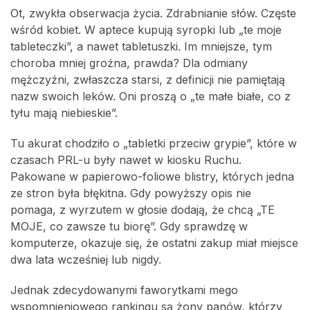
Ot, zwykła obserwacja życia. Zdrabnianie słów. Częste
wśród kobiet. W aptece kupują syropki lub „te moje
tableteczki”, a nawet tabletuszki. Im mniejsze, tym
choroba mniej groźna, prawda? Dla odmiany
mężczyźni, zwłaszcza starsi, z definicji nie pamiętają
nazw swoich leków. Oni proszą o „te małe białe, co z
tyłu mają niebieskie”.
Tu akurat chodziło o „tabletki przeciw grypie”, które w
czasach PRL-u były nawet w kiosku Ruchu.
Pakowane w papierowo-foliowe blistry, których jedna
ze stron była błękitna. Gdy powyższy opis nie
pomaga, z wyrzutem w głosie dodają, że chcą „TE
MOJE, co zawsze tu biorę”. Gdy sprawdzę w
komputerze, okazuje się, że ostatni zakup miał miejsce
dwa lata wcześniej lub nigdy.
Jednak zdecydowanymi faworytkami mego
wspomnieniowego rankingu są żony panów, którzy