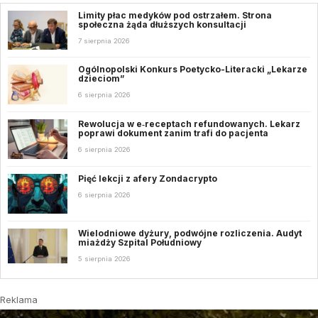
Limity płac medyków pod ostrzałem. Strona
społeczna żąda dłuższych konsultacji
7 sierpnia 2026
Ogólnopolski Konkurs Poetycko-Literacki „Lekarze
dzieciom”
6 sierpnia 2026
Rewolucja w e‑receptach refundowanych. Lekarz
poprawi dokument zanim trafi do pacjenta
6 sierpnia 2026
Pięć lekcji z afery Zondacrypto
6 sierpnia 2026
Wielodniowe dyżury, podwójne rozliczenia. Audyt
miażdży Szpital Południowy
5 sierpnia 2026
Reklama