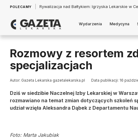
|
Łukasz Jankowski: Politycy w pogoni za króliczkiem
POLECAMY
Wydarzenia
Medycyna
Rozmowy z resortem zd
specjalizacjach
Autor: Gazeta Lekarska gazetalekarska.pl
Data publikacji: 16 paździ
Dziś w siedzibie Naczelnej Izby Lekarskiej w Wars
rozmawiano na temat zmian dotyczących szkoleń spe
udział wzięła Aleksandra Dąbek z Departamentu Na
Foto: Marta Jakubiak