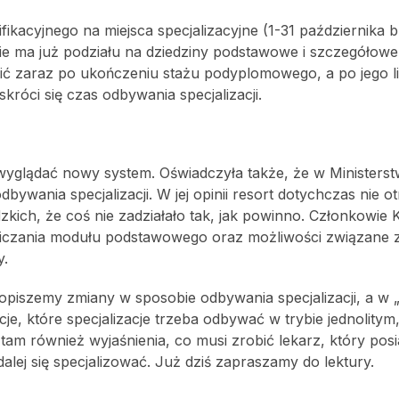
kacyjnego na miejsca specjalizacyjne (1-31 października br
e ma już podziału na dziedziny podstawowe i szczegółowe
ić zaraz po ukończeniu stażu podyplomowego, a po jego lik
róci się czas odbywania specjalizacji.
 wyglądać nowy system. Oświadczyła także, że w Ministerst
wania specjalizacji. W jej opinii resort dotychczas nie o
ch, że coś nie zadziałało tak, jak powinno. Członkowie K
aliczania modułu podstawowego oraz możliwości związane 
y.
opiszemy zmiany w sposobie odbywania specjalizacji, a w 
, które specjalizacje trzeba odbywać w trybie jednolitym,
am również wyjaśnienia, co musi zrobić lekarz, który pos
ce dalej się specjalizować. Już dziś zapraszamy do lektury.