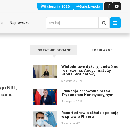
6 sierpnia 2026
Subskrypcja
ra
Najnowsze
OSTATNIO DODANE
POPULARNE
Wielodniowe dyżury, podwójne
rozliczenia. Audyt miażdży
Szpital Południowy
5 sierpnia 2026
ego NRL,
Edukacja zdrowotna przed
tkaniu
Trybunałem Konstytucyjnym
4 sierpnia 2026
Resort zdrowia składa apelację
w sprawie Pfizera
3 sierpnia 2026