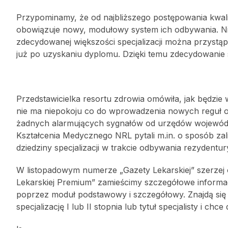
Przypominamy, że od najbliższego postępowania kwalifi
obowiązuje nowy, modułowy system ich odbywania. Ni
zdecydowanej większości specjalizacji można przystąp
już po uzyskaniu dyplomu. Dzięki temu zdecydowanie sk
Przedstawicielka resortu zdrowia omówiła, jak będzie
nie ma niepokoju co do wprowadzenia nowych reguł odby
żadnych alarmujących sygnałów od urzędów wojewódzki
Kształcenia Medycznego NRL pytali m.in. o sposób z
dziedziny specjalizacji w trakcie odbywania rezydentur
W listopadowym numerze „Gazety Lekarskiej” szerzej 
Lekarskiej Premium” zamieścimy szczegółowe informacje
poprzez moduł podstawowy i szczegółowy. Znajdą się t
specjalizację I lub II stopnia lub tytuł specjalisty i ch