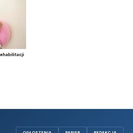
habilitacji
OGŁOSZENIA
PAPIER
REDAKCJA