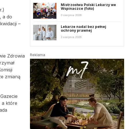
Mistrzostwa Polski Lekarzy we
Wspinaczce (foto)
.)
3 sierpnia 2026
, a do
widacji –
Lekarze nadal bez pełnej
ochrony prawnej
3 sierpnia 2026
Reklama
wie Zdrowia
trzymał
omisji
ze zmianą
„Gazecie
 a które
iada