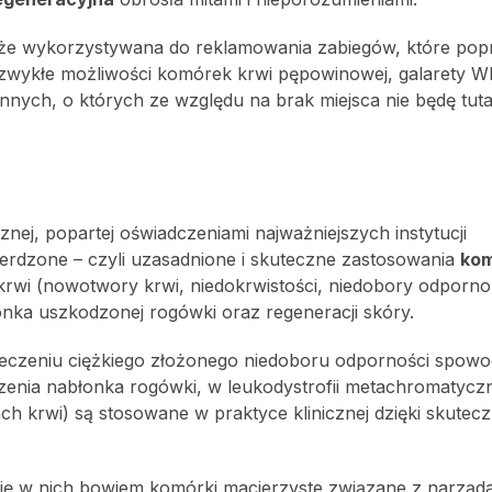
że wykorzystywana do reklamowania zabiegów, które pop
ezwykłe możliwości komórek krwi pępowinowej, galarety W
nnych, o których ze względu na brak miejsca nie będę tuta
ej, popartej oświadczeniami najważniejszych instytucji
ierdzone – czyli uzasadnione i skuteczne zastosowania
ko
rwi (nowotwory krwi, niedokrwistości, niedobory odpornoś
onka uszkodzonej rogówki oraz regeneracji skóry.
h (w leczeniu ciężkiego złożonego niedoboru odporności spo
nia nabłonka rogówki, w leukodystrofii metachromatyczne
 krwi) są stosowane w praktyce klinicznej dzięki skutecz
się w nich bowiem komórki macierzyste związane z narząd