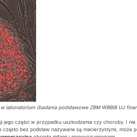
 w laboratorium (badania podstawowe ZBM WBBiB UJ fin
 jego części w przypadku uszkodzenia czy choroby. I nie j
tóre często bez podstaw nazywane są macierzystymi, może 
egeneracyjna
obrosła mitami i nieporozumieniami.