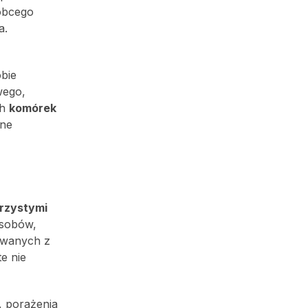
obcego
a.
bie
wego,
ch
komórek
pne
erzystymi
osobów,
kiwanych z
e nie
, porażenia