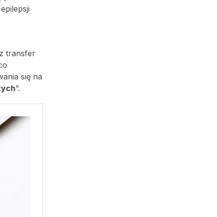
pilepsji
z transfer
co
wania się na
tych
”.