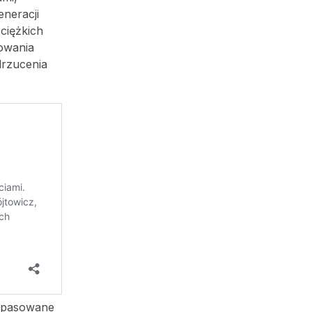
neracji
ciężkich
sowania
drzucenia
dopasowane