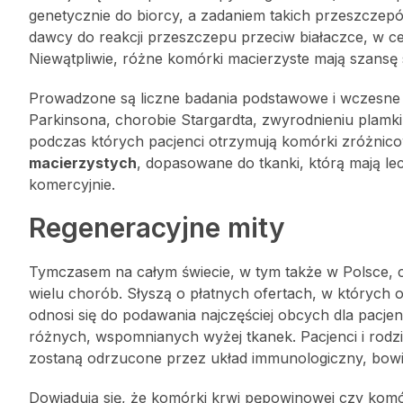
genetycznie do biorcy, a zadaniem takich przeszczepó
dawcy do reakcji przeszczepu przeciw białaczce, w c
Niewątpliwie, różne komórki macierzyste mają szansę 
Prowadzone są liczne badania podstawowe i wczesne 
Parkinsona, chorobie Stargardta, zwyrodnieniu plamk
podczas których pacjenci otrzymują komórki zróżnic
macierzystych
, dopasowane do tkanki, którą mają lec
komercyjnie.
Regeneracyjne mity
Tymczasem na całym świecie, w tym także w Polsce, c
wielu chorób. Słyszą o płatnych ofertach, w których 
odnosi się do podawania najczęściej obcych dla pacje
różnych, wspomnianych wyżej tkanek. Pacjenci i rodzic
zostaną odrzucone przez układ immunologiczny, bowi
Dowiadują się, że komórki krwi pępowinowej czy komó