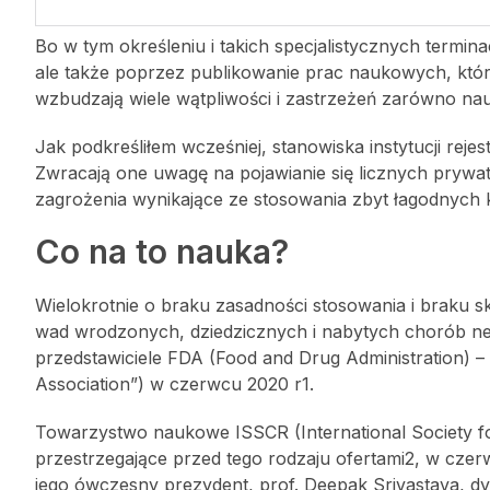
Bo w tym określeniu i takich specjalistycznych termi
ale także poprzez publikowanie prac naukowych, któr
wzbudzają wiele wątpliwości i zastrzeżeń zarówno nau
Jak podkreśliłem wcześniej, stanowiska instytucji re
Zwracają one uwagę na pojawianie się licznych prywat
zagrożenia wynikające ze stosowania zbyt łagodnych 
Co na to nauka?
Wielokrotnie o braku zasadności stosowania i braku
wad wrodzonych, dziedzicznych i nabytych chorób neu
przedstawiciele FDA (Food and Drug Administration) –
Association”) w czerwcu 2020 r
1
.
Towarzystwo naukowe ISSCR (International Society f
przestrzegające przed tego rodzaju ofertami
2
, w czer
jego ówczesny prezydent, prof. Deepak Srivastava, d