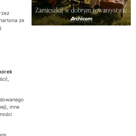
rzez
hartona ze
j
mórek
ci),
wodowanego
j), inne
ności
ami,