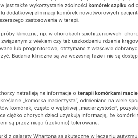
w jest także wykorzystanie zdolności
komórek szpiku
od 
elu dodatkowej eliminacji komórek nowotworowych pacjent
szerszego zastosowania w terapii.
próby kliniczne, np. w chorobach spichrzeniowych, choro
i związanym z wiekiem czy też uszkodzeniu rdzenia kręgo
owane lub progenitorowe, otrzymane z właściwie dobrany
zyć. Badania kliniczne są we wczesnej fazie i nie są dostę
horzy natrafiają na informacje o
terapii komórkami maci
określenie „komórka macierzysta”, odmieniane na wiele sp
ntów komórek, często o wątpliwej „macierzystości”, pozys
e ciężko chorych dzieci uzyskują informację, że komórki t
em są przez niego (rzekomo) tolerowane.
rki z galarety Whartona są skuteczne w leczeniu autyzmu