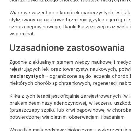
Wiara we wszechmoc komórek macierzystych jest tak
stylizowany na naukowe brzmienie język, sugerują ni
sznura pępowinowego, tkanki tłuszczowej oraz wielu i
wspominał.
Uzasadnione zastosowania
Zgodnie z aktualnym stanem wiedzy naukowej i medyczn
rejestrujących leki oraz towarzystw naukowych, potw
macierzystych
– ograniczone są do leczenia chorób k
niektórych chorób spichrzeniowych, regeneracji nabł
Kilka z tych terapii jest oficjalnie zarejestrowanyc
brakiem deaminazy adenozynowej, w leczeniu uszkodze
(przeszczepy szpiku lub krwi pępowinowej w chorobach
potwierdzonej wieloletnimi obserwacjami i badaniami.
Wszystkie mają podstawy biologiczne – wykorzystuje 