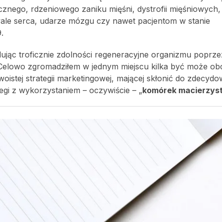
ego, rdzeniowego zaniku mięśni, dystrofii mięśniowych, e
ale serca, udarze mózgu czy nawet pacjentom w stanie
.
ując troficznie zdolności regeneracyjne organizmu poprze
Celowo zgromadziłem w jednym miejscu kilka być może ob
oistej strategii marketingowej, mającej skłonić do zdecydo
gi z wykorzystaniem – oczywiście – „
komórek macierzys