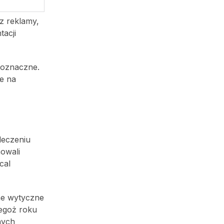
z reklamy,
acji
dnoznaczne.
że na
leczeniu
owali
cal
ne wytyczne
tegoż roku
nych