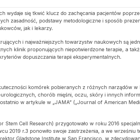
nach wydaje się tkwić klucz do zachęcania pacjentów poprze
ych zasadność, podstawy metodologiczne i sposób prezent
kowców, jak i lekarzy.
jestrujących i najważniejszych towarzystw naukowych są je
nych klinik proponujących niepotwierdzone terapie, a tak
kryteriów dopuszczania terapii eksperymentalnych.
 skuteczności komórek pobieranych z różnych narządów w 
rologicznych, chorób mięśni, oczu, skóry i innych inform
 ostatnio w artykule w „JAMA” („Journal of American Medi
or Stem Cell Research) przygotowało w roku 2016 specjal
wcu 2019 r.
3
ponowiło swoje zastrzeżenia, a we wrześniu 
yrektor Gladstone Institute w San Francisco, w zdecydowa