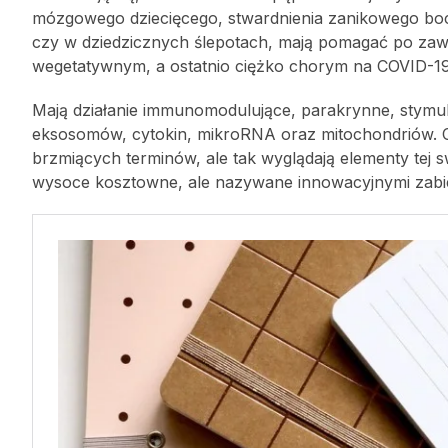
mózgowego dziecięcego, stwardnienia zanikowego boczn
czy w dziedzicznych ślepotach, mają pomagać po zaw
wegetatywnym, a ostatnio ciężko chorym na COVID-19
Mają działanie immunomodulujące, parakrynne, stymul
eksosomów, cytokin, mikroRNA oraz mitochondriów. 
brzmiących terminów, ale tak wyglądają elementy tej sw
wysoce kosztowne, ale nazywane innowacyjnymi zabie