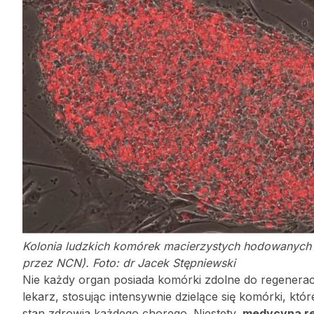
Kolonia ludzkich komórek macierzystych hodowanych
przez NCN). Foto: dr Jacek Stępniewski
Nie każdy organ posiada komórki zdolne do regeneracji
lekarz, stosując intensywnie dzielące się komórki, k
stan zdrowia każdego chorego. Niestety,
medycyna r