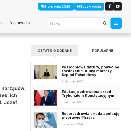
6 sierpnia 2026
Subskrypcja
ra
Najnowsze
OSTATNIO DODANE
POPULARNE
Wielodniowe dyżury, podwójne
rozliczenia. Audyt miażdży
Szpital Południowy
5 sierpnia 2026
i narządów,
Edukacja zdrowotna przed
rek, ich
Trybunałem Konstytucyjnym
f. Józef
4 sierpnia 2026
Resort zdrowia składa apelację
w sprawie Pfizera
3 sierpnia 2026