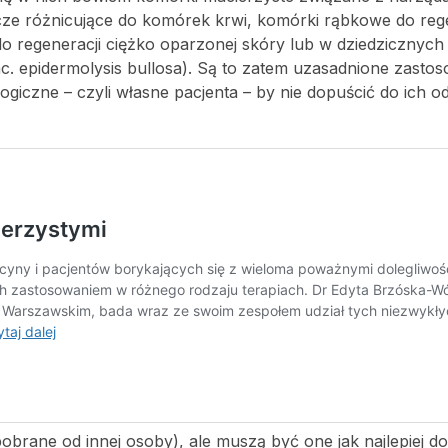
ze różnicujące do komórek krwi, komórki rąbkowe do rege
 regeneracji ciężko oparzonej skóry lub w dziedzicznych 
c. epidermolysis bullosa). Są to zatem uzasadnione zasto
giczne – czyli własne pacjenta – by nie dopuścić do ich o
pobrane od innej osoby), ale muszą być one jak najlepiej 