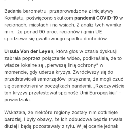
Badania barometru, przeprowadzone z inicjatywy
Komitetu, poświęcono skutkom
pandemii COVID-19
w
regionach, miastach i na wsiach. Z analiz tych wynika
m.in., że ponad 90 proc. regionów i gmin UE
spodziewa się gwałtownego spadku dochodów.
Ursula Von der Leyen
, która głos w czasie dyskusji
zabrała poprzez połączenie wideo, podkreślała, że to
władze lokalne są „pierwszą linią ochrony” w
momencie, gdy uderza kryzys. Zwróciwszy się do
przedstawicieli samorządów, przyznała, że mogli czuć
się osamotnieni w początkach pandemii. „Rzeczywiście
ten kryzys przetestował spójność Unii Europejskiej” –
powiedziała.
Wskazała, że niektóre regiony zostały nim dotknięte
bardziej, i były obawy, że ich odbudowa będzie trwała
dłużej i będą pozostawały z tyłu. W jej ocenie jednak