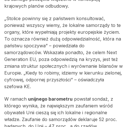
krajowych planów odbudowy.
„Stolice powinny się z państwem konsultować,
ponieważ wszyscy wiemy, że lokalne samorządy to te
organy, które wypełniają projekty europejskie życiem.
To oznacza również dużą odpowiedzialność, która na
państwu spoczywa” – powiedziała do
samorządowców. Wskazała ponadto, że celem Next
Generation EU, poza odpowiedzią na kryzys, jest też
zmiana struktur społecznych i wyrównanie bilansów w
Europie. „Kiedy to robimy, idziemy w kierunku zielonej,
cyfrowej, odpornej przyszłości” – oświadczyła
szefowa KE.
W ramach
unijnego barometru
powstał sondaż, z
którego wynika, że największym zaufaniem wśród
obywateli Unii cieszą się ich lokalne i regionalne
władze. Zaufanie do samorządów deklaruje 52 proc.
badanych, do Unii – 47 proc., a do rządów