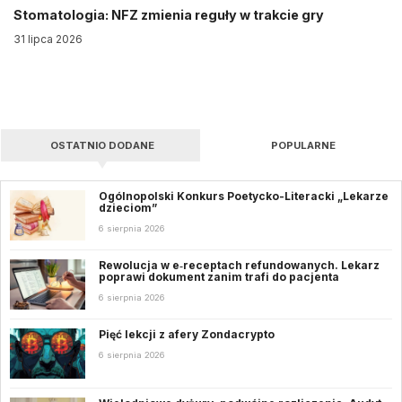
Stomatologia: NFZ zmienia reguły w trakcie gry
31 lipca 2026
OSTATNIO DODANE
POPULARNE
Ogólnopolski Konkurs Poetycko-Literacki „Lekarze
dzieciom”
6 sierpnia 2026
Rewolucja w e‑receptach refundowanych. Lekarz
poprawi dokument zanim trafi do pacjenta
6 sierpnia 2026
Pięć lekcji z afery Zondacrypto
6 sierpnia 2026