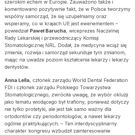
szerokim echem w Europie. Zauważono także i
komentowano pozytywnie fakt, że w Polsce tworzymy
wspólny samorząd, że się uzupełniamy oraz
wspieramy, co w krajach UE jest ewenementem –
powiedział
Paweł Barucha
, wiceprezes Naczelnej
Rady Lekarskiej i przewodniczący Komisji
Stomatologicznej NRL. Dodał, że medycyna wciąż się
zmienia, rozwija i samorząd sekunduje tym zmianom,
mając na uwadze poziom kształcenia lekarzy i lekarzy
dentystów.
Anna Lella
, członek zarządu World Dental Federation
FDI i członek zarządu Polskiego Towarzystwa
Stomatologicznego, zwróciła uwagę, że wybór okluzji
jako tematu wiodącego był trafiony, ponieważ dotyczy
nie tylko protetyki, ale jest tak samo ważny dla
ortodontów czy periodontologów, a nawet lekarzy
ogólnie praktykujących. – Ten interdyscyplinarny
charakter kongresu wzbudził zainteresowanie