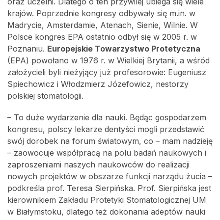
oraz uczelni. Dlatego o ten przywilej ubiega się wiele
krajów. Poprzednie kongresy odbywały się m.in. w
Madrycie, Amsterdamie, Atenach, Sienie, Wilnie. W
Polsce kongres EPA ostatnio odbył się w 2005 r. w
Poznaniu.
Europejskie Towarzystwo Protetyczna
(EPA) powołano w 1976 r. w Wielkiej Brytanii, a wśród
założycieli byli nieżyjący już profesorowie: Eugeniusz
Spiechowicz i Włodzmierz Józefowicz, nestorzy
polskiej stomatologii.
– To duże wydarzenie dla nauki. Będąc gospodarzem
kongresu, polscy lekarze dentyści mogli przedstawić
swój dorobek na forum światowym, co – mam nadzieję
– zaowocuje współpracą na polu badań naukowych i
zaproszeniami naszych naukowców do realizacji
nowych projektów w obszarze funkcji narządu żucia –
podkreśla prof. Teresa Sierpińska. Prof. Sierpińska jest
kierownikiem Zakładu Protetyki Stomatologicznej UM
w Białymstoku, dlatego też dokonania adeptów nauki