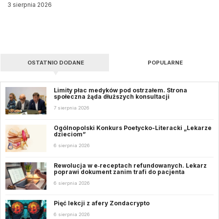
3 sierpnia 2026
OSTATNIO DODANE
POPULARNE
Limity płac medyków pod ostrzałem. Strona
społeczna żąda dłuższych konsultacji
7 sierpnia 2026
Ogólnopolski Konkurs Poetycko-Literacki „Lekarze
dzieciom”
6 sierpnia 2026
Rewolucja w e‑receptach refundowanych. Lekarz
poprawi dokument zanim trafi do pacjenta
6 sierpnia 2026
Pięć lekcji z afery Zondacrypto
6 sierpnia 2026