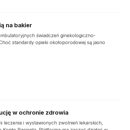
ą na bakier
ambulatoryjnych świadczeń ginekologiczno-
Choć standardy opieki okołoporodowej są jasno
ucję w ochronie zdrowia
 leczenia i wystawionych zwolnień lekarskich,
Konto Pacjenta. Platforma ma zacząć działać w...