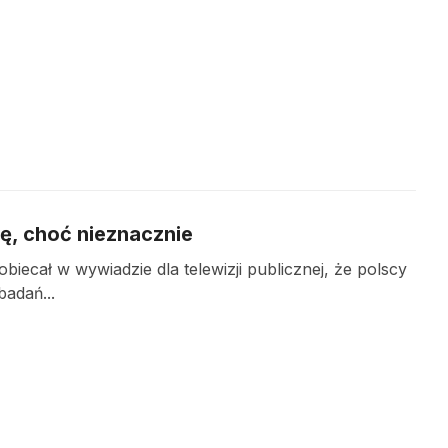
ię, choć nieznacznie
iecał w wywiadzie dla telewizji publicznej, że polscy
adań...