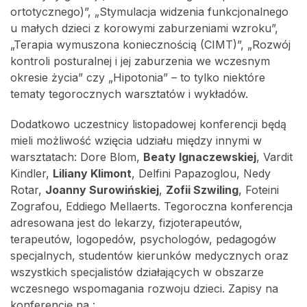
ortotycznego)”, „Stymulacja widzenia funkcjonalnego
u małych dzieci z korowymi zaburzeniami wzroku”,
„Terapia wymuszona koniecznością (CIMT)”, „Rozwój
kontroli posturalnej i jej zaburzenia we wczesnym
okresie życia” czy „Hipotonia” – to tylko niektóre
tematy tegorocznych warsztatów i wykładów.
Dodatkowo uczestnicy listopadowej konferencji będą
mieli możliwość wzięcia udziału między innymi w
warsztatach: Dore Blom,
Beaty Ignaczewskiej
, Vardit
Kindler,
Liliany Klimont
, Delfini Papazoglou, Nedy
Rotar,
Joanny Surowińskiej
,
Zofii Szwiling
, Foteini
Zografou, Eddiego Mellaerts. Tegoroczna konferencja
adresowana jest do lekarzy, fizjoterapeutów,
terapeutów, logopedów, psychologów, pedagogów
specjalnych, studentów kierunków medycznych oraz
wszystkich specjalistów działających w obszarze
wczesnego wspomagania rozwoju dzieci. Zapisy na
konferencję na :