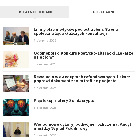
OSTATNIO DODANE
POPULARNE
Limity płac medyków pod ostrzałem. Strona
społeczna żąda dłuższych konsultacji
7 sierpnia 2026
Ogólnopolski Konkurs Poetycko-Literacki „Lekarze
dzieciom”
6 sierpnia 2026
Rewolucja w e‑receptach refundowanych. Lekarz
poprawi dokument zanim trafi do pacjenta
6 sierpnia 2026
Pięć lekcji z afery Zondacrypto
6 sierpnia 2026
Wielodniowe dyżury, podwójne rozliczenia. Audyt
miażdży Szpital Południowy
5 sierpnia 2026