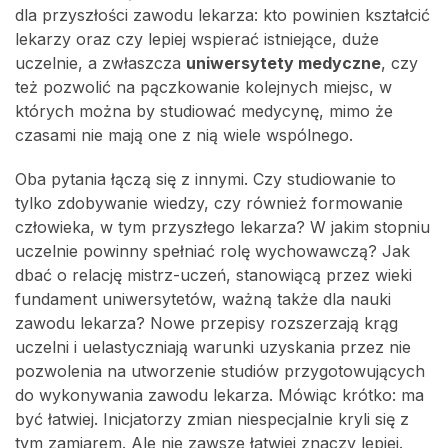
dla przyszłości zawodu lekarza: kto powinien kształcić
lekarzy oraz czy lepiej wspierać istniejące, duże
uczelnie, a zwłaszcza
uniwersytety medyczne
, czy
też pozwolić na pączkowanie kolejnych miejsc, w
których można by studiować medycynę, mimo że
czasami nie mają one z nią wiele wspólnego.
Oba pytania łączą się z innymi. Czy studiowanie to
tylko zdobywanie wiedzy, czy również formowanie
człowieka, w tym przyszłego lekarza? W jakim stopniu
uczelnie powinny spełniać rolę wychowawczą? Jak
dbać o relację mistrz-uczeń, stanowiącą przez wieki
fundament uniwersytetów, ważną także dla nauki
zawodu lekarza? Nowe przepisy rozszerzają krąg
uczelni i uelastyczniają warunki uzyskania przez nie
pozwolenia na utworzenie studiów przygotowujących
do wykonywania zawodu lekarza. Mówiąc krótko: ma
być łatwiej. Inicjatorzy zmian niespecjalnie kryli się z
tym zamiarem. Ale nie zawsze łatwiej znaczy lepiej.