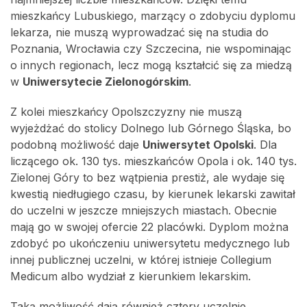
mieszkańcy Lubuskiego, marzący o zdobyciu dyplomu
lekarza, nie muszą wyprowadzać się na studia do
Poznania, Wrocławia czy Szczecina, nie wspominając
o innych regionach, lecz mogą kształcić się za miedzą
w
Uniwersytecie Zielonogórskim
.
Z kolei mieszkańcy Opolszczyzny nie muszą
wyjeżdżać do stolicy Dolnego lub Górnego Śląska, bo
podobną możliwość daje
Uniwersytet Opolski
. Dla
liczącego ok. 130 tys. mieszkańców Opola i ok. 140 tys.
Zielonej Góry to bez wątpienia prestiż, ale wydaje się
kwestią niedługiego czasu, by kierunek lekarski zawitał
do uczelni w jeszcze mniejszych miastach. Obecnie
mają go w swojej ofercie 22 placówki. Dyplom można
zdobyć po ukończeniu uniwersytetu medycznego lub
innej publicznej uczelni, w której istnieje Collegium
Medicum albo wydział z kierunkiem lekarskim.
Taką możliwość dają również cztery uczelnie