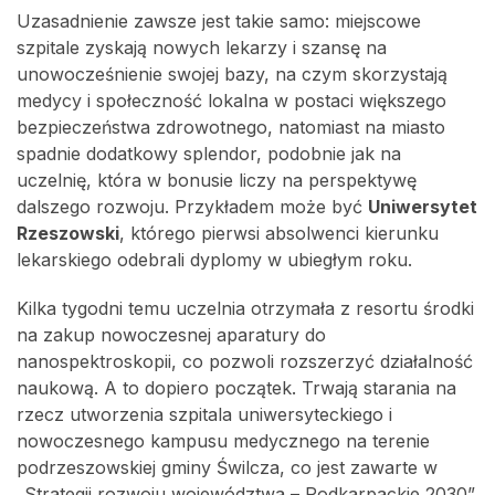
Uzasadnienie zawsze jest takie samo: miejscowe
szpitale zyskają nowych lekarzy i szansę na
unowocześnienie swojej bazy, na czym skorzystają
medycy i społeczność lokalna w postaci większego
bezpieczeństwa zdrowotnego, natomiast na miasto
spadnie dodatkowy splendor, podobnie jak na
uczelnię, która w bonusie liczy na perspektywę
dalszego rozwoju. Przykładem może być
Uniwersytet
Rzeszowski
, którego pierwsi absolwenci kierunku
lekarskiego odebrali dyplomy w ubiegłym roku.
Kilka tygodni temu uczelnia otrzymała z resortu środki
na zakup nowoczesnej aparatury do
nanospektroskopii, co pozwoli rozszerzyć działalność
naukową. A to dopiero początek. Trwają starania na
rzecz utworzenia szpitala uniwersyteckiego i
nowoczesnego kampusu medycznego na terenie
podrzeszowskiej gminy Świlcza, co jest zawarte w
„Strategii rozwoju województwa – Podkarpackie 2030”