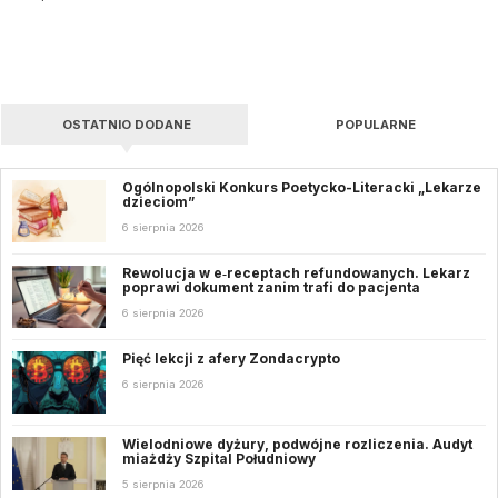
OSTATNIO DODANE
POPULARNE
Ogólnopolski Konkurs Poetycko-Literacki „Lekarze
dzieciom”
6 sierpnia 2026
Rewolucja w e‑receptach refundowanych. Lekarz
poprawi dokument zanim trafi do pacjenta
6 sierpnia 2026
Pięć lekcji z afery Zondacrypto
6 sierpnia 2026
Wielodniowe dyżury, podwójne rozliczenia. Audyt
miażdży Szpital Południowy
5 sierpnia 2026