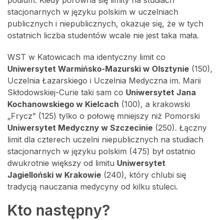
podium. Kiedy porówna się limity na studiach
stacjonarnych w języku polskim w uczelniach
publicznych i niepublicznych, okazuje się, że w tych
ostatnich liczba studentów wcale nie jest taka mała.
WST w Katowicach ma identyczny limit co
Uniwersytet Warmińsko-Mazurski w Olsztynie
(150),
Uczelnia Łazarskiego i Uczelnia Medyczna im. Marii
Skłodowskiej-Curie taki sam co
Uniwersytet Jana
Kochanowskiego w Kielcach
(100), a krakowski
„Frycz” (125) tylko o połowę mniejszy niż Pomorski
Uniwersytet Medyczny w Szczecinie
(250). Łączny
limit dla czterech uczelni niepublicznych na studiach
stacjonarnych w języku polskim (475) był ostatnio
dwukrotnie większy od limitu
Uniwersytet
Jagielloński w Krakowie
(240), który chlubi się
tradycją nauczania medycyny od kilku stuleci.
Kto następny?