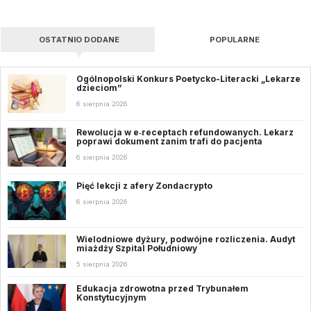
OSTATNIO DODANE
POPULARNE
Ogólnopolski Konkurs Poetycko-Literacki „Lekarze
dzieciom”
6 sierpnia 2026
Rewolucja w e‑receptach refundowanych. Lekarz
poprawi dokument zanim trafi do pacjenta
6 sierpnia 2026
Pięć lekcji z afery Zondacrypto
6 sierpnia 2026
Wielodniowe dyżury, podwójne rozliczenia. Audyt
miażdży Szpital Południowy
5 sierpnia 2026
Edukacja zdrowotna przed Trybunałem
Konstytucyjnym