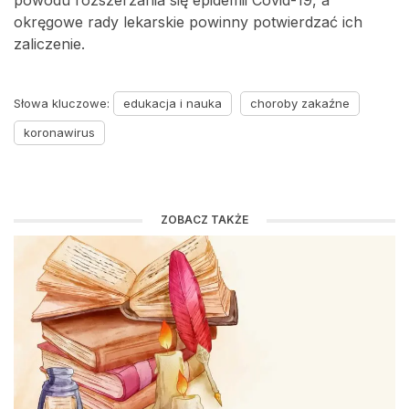
powodu rozszerzania się epidemii Covid-19, a
okręgowe rady lekarskie powinny potwierdzać ich
zaliczenie.
Słowa kluczowe:
edukacja i nauka
choroby zakaźne
koronawirus
ZOBACZ TAKŻE